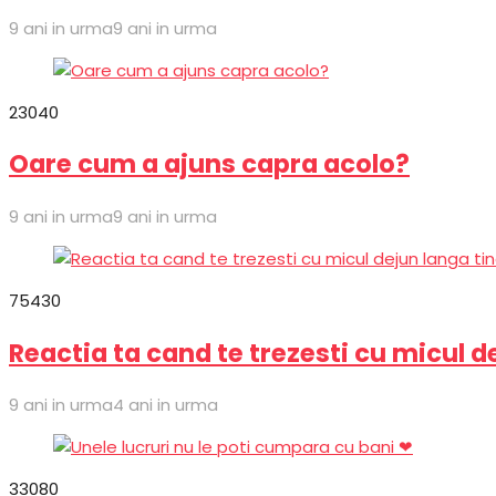
9 ani in urma
9 ani in urma
2
304
0
Oare cum a ajuns capra acolo?
9 ani in urma
9 ani in urma
7
543
0
Reactia ta cand te trezesti cu micul d
9 ani in urma
4 ani in urma
3
308
0