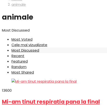
animale
animale
Most Discussed
Most Voted
Cele mai vizualizate
Most Discussed
Recent
Featured
Random
Most Shared
1
360
0
Mi-am tinut respiratia pana la final