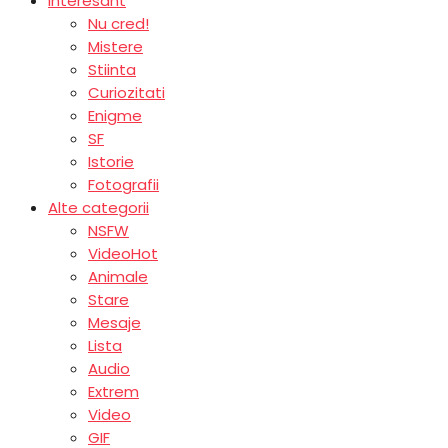
Interesant
Nu cred!
Mistere
Stiinta
Curiozitati
Enigme
SF
Istorie
Fotografii
Alte categorii
NSFW
Video
Hot
Animale
Stare
Mesaje
Lista
Audio
Extrem
Video
GIF