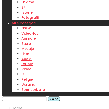
Enigme
SF
Istorie
Fotografii
Alte categorii
NSFW
Video
Hot
Animale
Stare
Mesaje
Lista
Audio
Extrem
Video
GIF
Religie
Ucraina
Sponsorizate
Cauta
Home