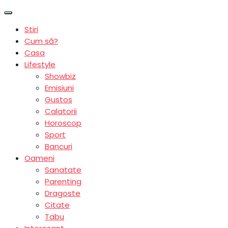
Stiri
Cum să?
Casa
Lifestyle
Showbiz
Emisiuni
Gustos
Calatorii
Horoscop
Sport
Bancuri
Oameni
Sanatate
Parenting
Dragoste
Citate
Tabu