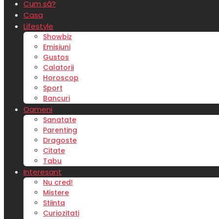
Cum să?
Casa
Lifestyle
Showbiz
Emisiuni
Gustos
Calatorii
Horoscop
Sport
Bancuri
Oameni
Sanatate
Parenting
Dragoste
Citate
Tabu
Interesant
Nu cred!
Mistere
Stiinta
Curiozitati