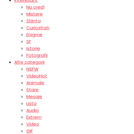
Interesant
Nu cred!
Mistere
Stiinta
Curiozitati
Enigme
SF
Istorie
Fotografii
Alte categorii
NSFW
Video
Hot
Animale
Stare
Mesaje
Lista
Audio
Extrem
Video
GIF