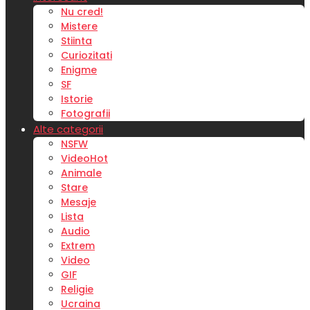
Nu cred!
Mistere
Stiinta
Curiozitati
Enigme
SF
Istorie
Fotografii
Alte categorii
NSFW
Video
Hot
Animale
Stare
Mesaje
Lista
Audio
Extrem
Video
GIF
Religie
Ucraina