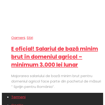
Oameni
,
Stiri
E oficial! Salariul de bază minim
brut în domeniul agricol –
minimum 3.000 lei lunar
Majorarea salariului de bază minim brut pentru
domeniul agricol face parte din pachetul de măsuri
” Sprijin pentru România”.
Termeni