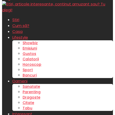
Stiri
Cum să?
Casa
Lifestyle
Showbiz
Emisiuni
Gustos
Calatorii
Horoscop
Sport
Bancuri
Oameni
Sanatate
Parenting
Dragoste
Citate
Tabu
Interesant