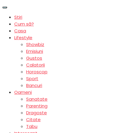
Stiri
Cum să?
Casa
Lifestyle
Showbiz
Emisiuni
Gustos
Calatorii
Horoscop
Sport
Bancuri
Oameni
Sanatate
Parenting
Dragoste
Citate
Tabu