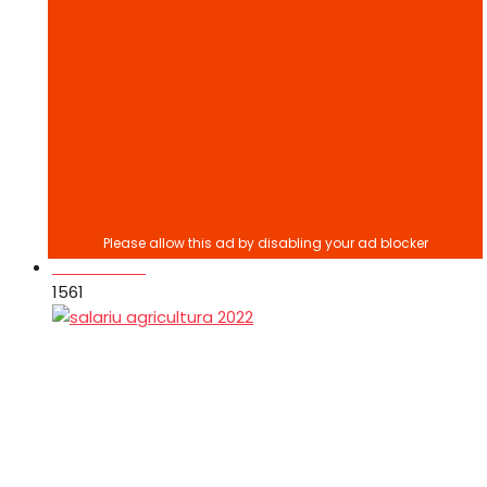
Oameni
Stiri
156
1