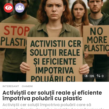
126
0
INTERESANT
,
OAMENI
Activiștii cer soluții reale și eficiente
împotriva poluării cu plastic
Activiștii cer soluții împotriva poluării care să