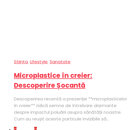
Stiinta
,
Lifestyle
,
Sanatate
Microplastice în creier:
Descoperire Șocantă
Descoperirea recentă a prezenței **microplasticelor
în creier** ridică semne de întrebare alarmante
despre impactul poluării asupra sănătății noastre.
Cum au reușit aceste particule invizibile să...
Lifestyle
Sanatate