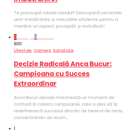
Te preocupă ridurile tenului? Descoperă secretele
anti-îmbătrânire și metodele eficiente pentru a
menține un aspect proaspăt și revitalizat!
Lifestyle
Oameni
80
0
Lifestyle
,
Oameni
,
Sanatate
Decizie Radicală Anca Bucur:
Campioana cu Succes
Extraordinar
Anca Bucur decizie marchează un moment de
cotitură în cariera campioanei, care a ales să își
redefinească succesul dincolo de terenul de tenis,
concentrându-se acum...
1