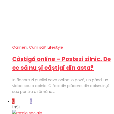
Oameni
,
Cum să?
,
Lifestyle
Câștigă online – Postezi zilnic. De
ce să nu și câștigi din asta?
În fiecare zi publici ceva online: o poză, un gând, un
video sau o opinie. O faci din plăcere, din obișnuință
sau pentru a rămâne...
Lifestyle
Oameni
145
1