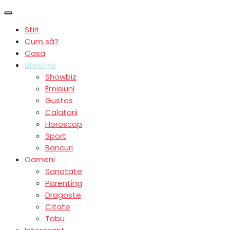
Stiri
Cum să?
Casa
Lifestyle
Showbiz
Emisiuni
Gustos
Calatorii
Horoscop
Sport
Bancuri
Oameni
Sanatate
Parenting
Dragoste
Citate
Tabu