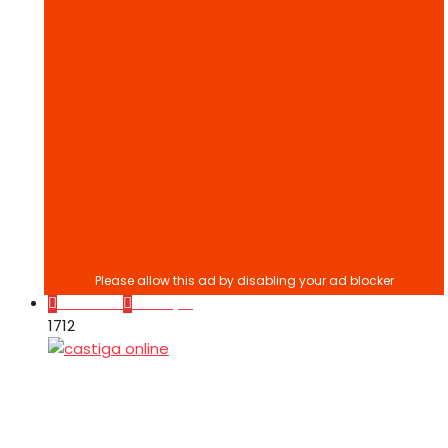
Cum să?
Lifestyle
171
2