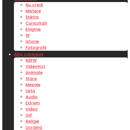
Nu cred!
Mistere
Stiinta
Curiozitati
Enigme
SF
Istorie
Fotografii
Alte categorii
NSFW
Video
Hot
Animale
Stare
Mesaje
Lista
Audio
Extrem
Video
GIF
Religie
Ucraina