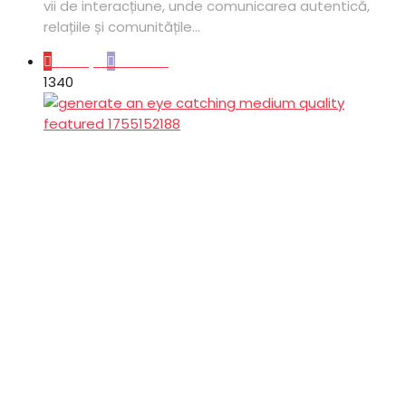
vii de interacțiune, unde comunicarea autentică,
relațiile și comunitățile...
Lifestyle
Oameni
134
0