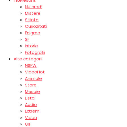
Interesant
Nu cred!
Mistere
Stiinta
Curiozitati
Enigme
SF
Istorie
Fotografii
Alte categorii
NSFW
Video
Hot
Animale
Stare
Mesaje
Lista
Audio
Extrem
Video
GIF