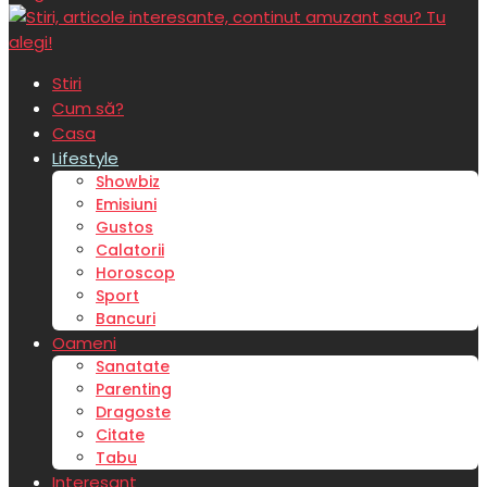
Stiri
Cum să?
Casa
Lifestyle
Showbiz
Emisiuni
Gustos
Calatorii
Horoscop
Sport
Bancuri
Oameni
Sanatate
Parenting
Dragoste
Citate
Tabu
Interesant