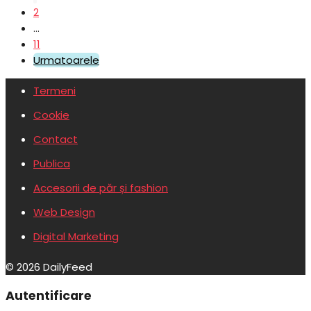
2
…
11
Urmatoarele
Termeni
Cookie
Contact
Publica
Accesorii de păr și fashion
Web Design
Digital Marketing
© 2026 DailyFeed
Autentificare