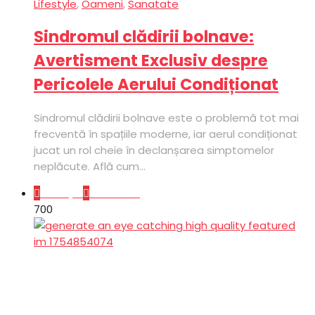
Lifestyle
,
Oameni
,
Sanatate
Sindromul clădirii bolnave:
Avertisment Exclusiv despre
Pericolele Aerului Condiționat
Sindromul clădirii bolnave este o problemă tot mai
frecventă în spațiile moderne, iar aerul condiționat
jucat un rol cheie în declanșarea simptomelor
neplăcute. Află cum...
Lifestyle
Sanatate
70
0