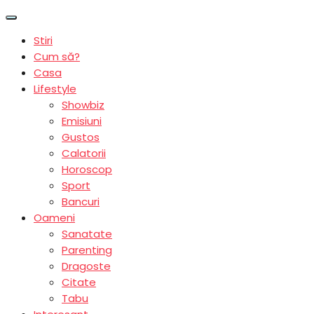
Stiri
Cum să?
Casa
Lifestyle
Showbiz
Emisiuni
Gustos
Calatorii
Horoscop
Sport
Bancuri
Oameni
Sanatate
Parenting
Dragoste
Citate
Tabu