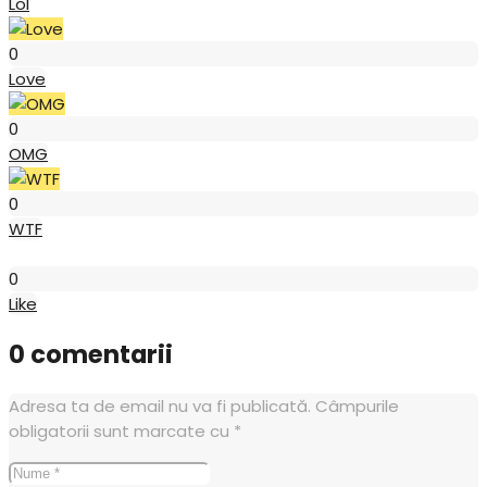
Lol
Love
0
Love
OMG
0
OMG
WTF
0
WTF
Like
0
Like
0 comentarii
Adresa ta de email nu va fi publicată.
Câmpurile
obligatorii sunt marcate cu
*