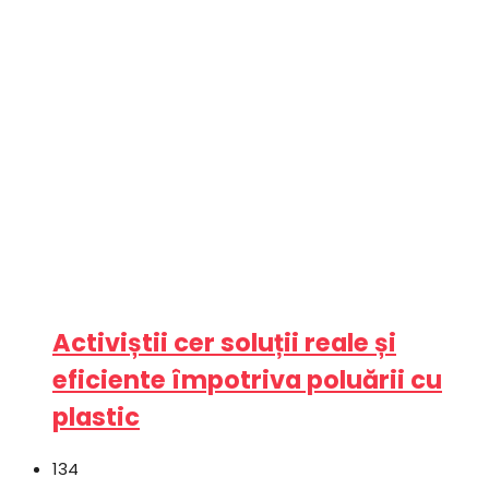
Activiștii cer soluții reale și
eficiente împotriva poluării cu
plastic
134