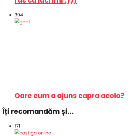
ras cu lacrimi :)))
304
Oare cum a ajuns capra acolo?
Îți recomandăm și...
171