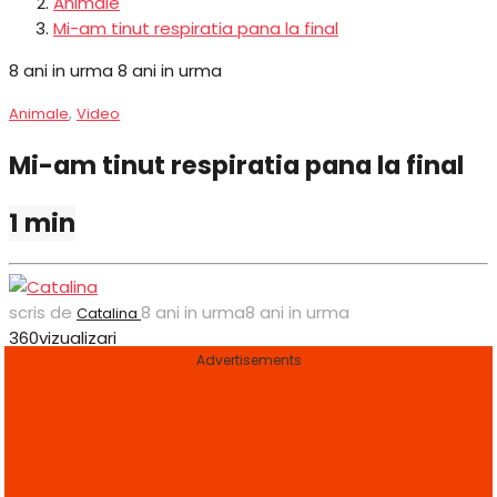
Animale
Mi-am tinut respiratia pana la final
8 ani in urma
8 ani in urma
,
Animale
Video
Mi-am tinut respiratia pana la final
1 min
scris de
8 ani in urma
8 ani in urma
Catalina
360
vizualizari
Advertisements