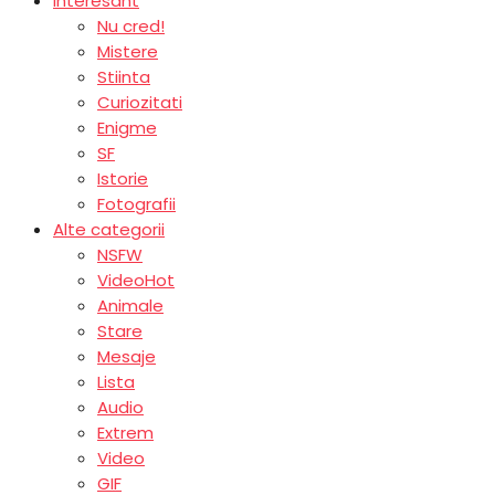
Interesant
Nu cred!
Mistere
Stiinta
Curiozitati
Enigme
SF
Istorie
Fotografii
Alte categorii
NSFW
Video
Hot
Animale
Stare
Mesaje
Lista
Audio
Extrem
Video
GIF