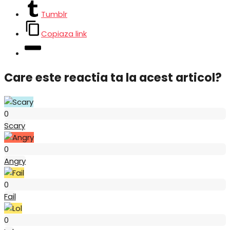
Tumblr
Copiaza link
Care este reactia ta la acest articol?
Scary
0
Scary
Angry
0
Angry
Fail
0
Fail
Lol
0