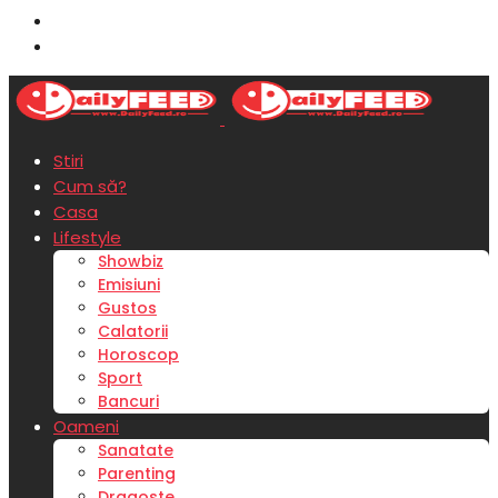
Stiri
Cum să?
Casa
Lifestyle
Showbiz
Emisiuni
Gustos
Calatorii
Horoscop
Sport
Bancuri
Oameni
Sanatate
Parenting
Dragoste