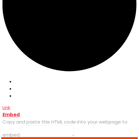
Link
Embed
Copy and paste this HTML code into your webpage to
embed.