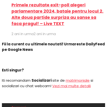
Primele rezultate exit-poll alegeri
parlamentare 2024, bataie pentru locul 2.
Alte doua partide surpriza au sanse sa
faca pragul! – Live TEXT
2 ani in urma
2 ani in urma
Fii la curent cu ultimele noutati! Urmareste DailyFeed
pe Google News
Esti singur?
Iti recomandam
Socializari
site de
matrimoniale
si
socializari cu chat webcam!
Vezi mai multe detalii