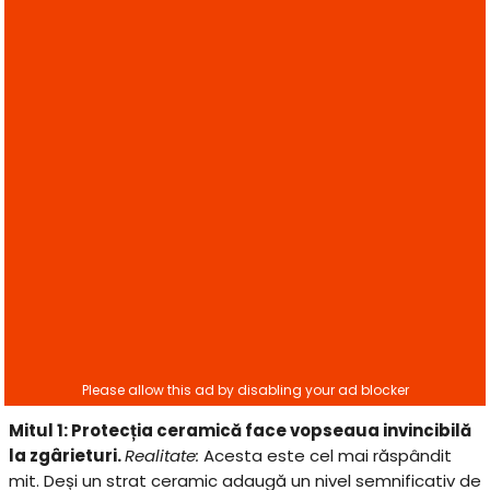
Mitul 1: Protecția ceramică face vopseaua invincibilă
la zgârieturi.
Realitate:
Acesta este cel mai răspândit
mit. Deși un strat ceramic adaugă un nivel semnificativ de