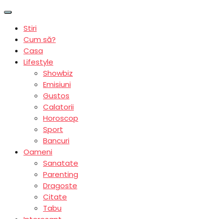
Stiri
Cum să?
Casa
Lifestyle
Showbiz
Emisiuni
Gustos
Calatorii
Horoscop
Sport
Bancuri
Oameni
Sanatate
Parenting
Dragoste
Citate
Tabu