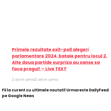
Primele rezultate exit-poll alegeri
parlamentare 2024, bataie pentru locul 2.
Alte doua partide surpriza au sanse sa
faca pragul! – Live TEXT
2 ani in urma
2 ani in urma
Fii la curent cu ultimele noutati! Urmareste DailyFeed
pe Google News