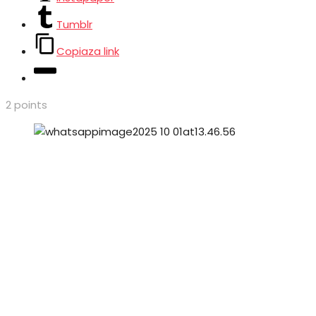
Tumblr
Copiaza link
2
points