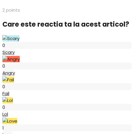
2
points
Care este reactia ta la acest articol?
Scary
0
Scary
Angry
0
Angry
Fail
0
Fail
Lol
0
Lol
Love
1