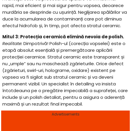
rapid, mai eficient și mai sigur pentru vopsea, deoarece
murdăria se desprinde cu ușurință. Neglijarea spălărilor va
duce la acumularea de contaminanți care pot diminua
efectul hidrofob și, în timp, pot afecta stratul ceramic.
Mitul 3: Protecția ceramică elimină nevoia de polish.
Realitate:
Dimpotrivă! Polish-ul (corecția vopselei) este o
etapă absolut esențială și premergătoare aplicării
protecției ceramice. Stratul ceramic este transparent și
nu „umple” sau nu maschează zgârieturile. Orice defect
(zgârieturi, swirl-uri, holograme, oxidare) existent pe
vopsea va fi sigilat sub stratul ceramic și va deveni
permanent vizibil. Un specialist în detailing va insista
întotdeauna pe o pregătire impecabilă a suprafeței, care
include și un polish detaliat, pentru a asigura o aderență
maximă și un rezultat final impecabil.
Advertisements