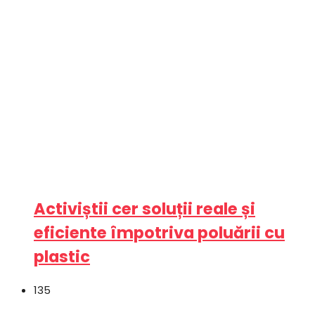
Activiștii cer soluții reale și
eficiente împotriva poluării cu
plastic
135