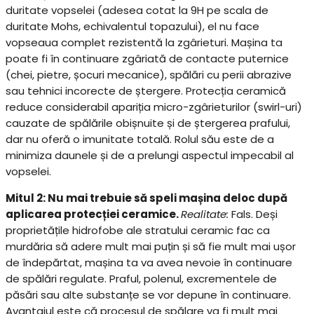
duritate vopselei (adesea cotat la 9H pe scala de
duritate Mohs, echivalentul topazului), el nu face
vopseaua complet rezistentă la zgârieturi. Mașina ta
poate fi în continuare zgâriată de contacte puternice
(chei, pietre, șocuri mecanice), spălări cu perii abrazive
sau tehnici incorecte de ștergere. Protecția ceramică
reduce considerabil apariția micro-zgârieturilor (swirl-uri)
cauzate de spălările obișnuite și de ștergerea prafului,
dar nu oferă o imunitate totală. Rolul său este de a
minimiza daunele și de a prelungi aspectul impecabil al
vopselei.
Mitul 2: Nu mai trebuie să speli mașina deloc după
aplicarea protecției ceramice.
Realitate:
Fals. Deși
proprietățile hidrofobe ale stratului ceramic fac ca
murdăria să adere mult mai puțin și să fie mult mai ușor
de îndepărtat, mașina ta va avea nevoie în continuare
de spălări regulate. Praful, polenul, excrementele de
păsări sau alte substanțe se vor depune în continuare.
Avantajul este că procesul de spălare va fi mult mai