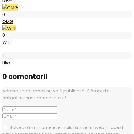
Love
OMG
0
OMG
WTF
0
WTF
Like
1
Like
0 comentarii
Adresa ta de email nu va fi publicată.
Câmpurile
obligatorii sunt marcate cu
*
Salvează-mi numele, emailul și site-ul web în acest