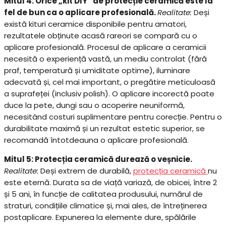
Mitul 4: Orice „kit DIY” de protecție ceramică este la
fel de bun ca o aplicare profesională.
Realitate:
Deși
există kituri ceramice disponibile pentru amatori,
rezultatele obținute acasă rareori se compară cu o
aplicare profesională. Procesul de aplicare a ceramicii
necesită o experiență vastă, un mediu controlat (fără
praf, temperatură și umiditate optime), iluminare
adecvată și, cel mai important, o pregătire meticuloasă
a suprafeței (inclusiv polish). O aplicare incorectă poate
duce la pete, dungi sau o acoperire neuniformă,
necesitând costuri suplimentare pentru corecție. Pentru o
durabilitate maximă și un rezultat estetic superior, se
recomandă întotdeauna o aplicare profesională.
Mitul 5: Protecția ceramică durează o veșnicie.
Realitate:
Deși extrem de durabilă,
protecția ceramică
nu
este eternă. Durata sa de viață variază, de obicei, între 2
și 5 ani, în funcție de calitatea produsului, numărul de
straturi, condițiile climatice și, mai ales, de întreținerea
postaplicare. Expunerea la elemente dure, spălările