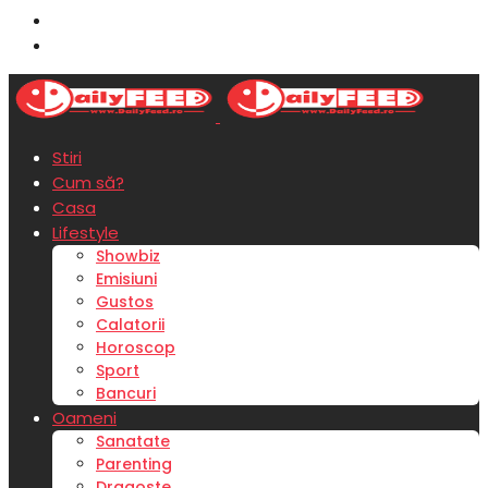
Stiri
Cum să?
Casa
Lifestyle
Showbiz
Emisiuni
Gustos
Calatorii
Horoscop
Sport
Bancuri
Oameni
Sanatate
Parenting
Dragoste