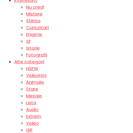
Interesant
Nu cred!
Mistere
Stiinta
Curiozitati
Enigme
SF
Istorie
Fotografii
Alte categorii
NSFW
Video
Hot
Animale
Stare
Mesaje
Lista
Audio
Extrem
Video
GIF