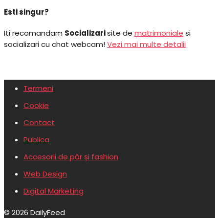
Esti singur?
Iti recomandam
Socializari
site de
matrimoniale
si
socializari cu chat webcam!
Vezi mai multe detalii
Termeni
Cookie
Contact
Publica
Accesorii de păr și fashion
Web Design
Digital Marketing
© 2026 DailyFeed