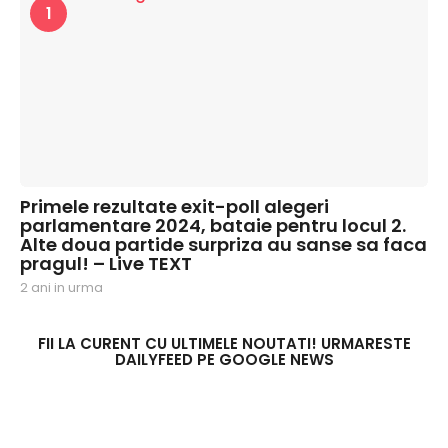
1
Primele rezultate exit-poll alegeri
parlamentare 2024, bataie pentru locul 2.
Alte doua partide surpriza au sanse sa faca
pragul! – Live TEXT
2 ani in urma
2
a
n
i
FII LA CURENT CU ULTIMELE NOUTATI! URMARESTE
DAILYFEED PE GOOGLE NEWS
i
n
u
r
m