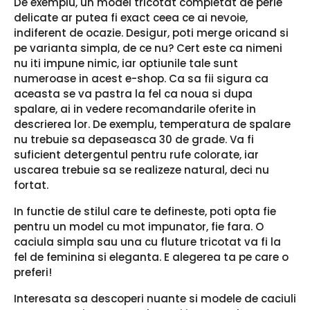
De exemplu, un model tricotat completat de perle
delicate ar putea fi exact ceea ce ai nevoie,
indiferent de ocazie. Desigur, poti merge oricand si
pe varianta simpla, de ce nu? Cert este ca nimeni
nu iti impune nimic, iar optiunile tale sunt
numeroase in acest e-shop. Ca sa fii sigura ca
aceasta se va pastra la fel ca noua si dupa
spalare, ai in vedere recomandarile oferite in
descrierea lor. De exemplu, temperatura de spalare
nu trebuie sa depaseasca 30 de grade. Va fi
suficient detergentul pentru rufe colorate, iar
uscarea trebuie sa se realizeze natural, deci nu
fortat.
In functie de stilul care te defineste, poti opta fie
pentru un model cu mot impunator, fie fara. O
caciula simpla sau una cu fluture tricotat va fi la
fel de feminina si eleganta. E alegerea ta pe care o
preferi!
Interesata sa descoperi nuante si modele de caciuli