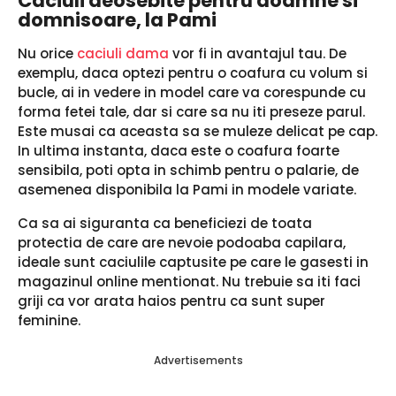
Caciuli deosebite pentru doamne si
domnisoare, la Pami
Nu orice
caciuli dama
vor fi in avantajul tau. De
exemplu, daca optezi pentru o coafura cu volum si
bucle, ai in vedere in model care va corespunde cu
forma fetei tale, dar si care sa nu iti preseze parul.
Este musai ca aceasta sa se muleze delicat pe cap.
In ultima instanta, daca este o coafura foarte
sensibila, poti opta in schimb pentru o palarie, de
asemenea disponibila la Pami in modele variate.
Ca sa ai siguranta ca beneficiezi de toata
protectia de care are nevoie podoaba capilara,
ideale sunt caciulile captusite pe care le gasesti in
magazinul online mentionat. Nu trebuie sa iti faci
griji ca vor arata haios pentru ca sunt super
feminine.
Advertisements