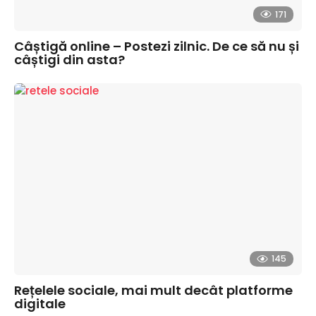
171
Câștigă online – Postezi zilnic. De ce să nu și
câștigi din asta?
145
Rețelele sociale, mai mult decât platforme
digitale