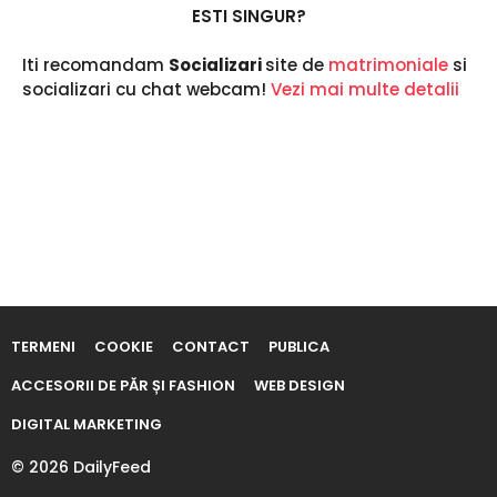
a
ESTI SINGUR?
Iti recomandam
Socializari
site de
matrimoniale
si
socializari cu chat webcam!
Vezi mai multe detalii
TERMENI
COOKIE
CONTACT
PUBLICA
ACCESORII DE PĂR ȘI FASHION
WEB DESIGN
DIGITAL MARKETING
© 2026 DailyFeed