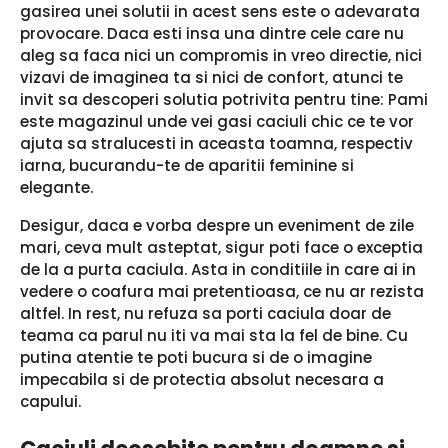
gasirea unei solutii in acest sens este o adevarata
provocare. Daca esti insa una dintre cele care nu
aleg sa faca nici un compromis in vreo directie, nici
vizavi de imaginea ta si nici de confort, atunci te
invit sa descoperi solutia potrivita pentru tine: Pami
este magazinul unde vei gasi caciuli chic ce te vor
ajuta sa stralucesti in aceasta toamna, respectiv
iarna, bucurandu-te de aparitii feminine si
elegante.
Desigur, daca e vorba despre un eveniment de zile
mari, ceva mult asteptat, sigur poti face o exceptia
de la a purta caciula. Asta in conditiile in care ai in
vedere o coafura mai pretentioasa, ce nu ar rezista
altfel. In rest, nu refuza sa porti caciula doar de
teama ca parul nu iti va mai sta la fel de bine. Cu
putina atentie te poti bucura si de o imagine
impecabila si de protectia absolut necesara a
capului.