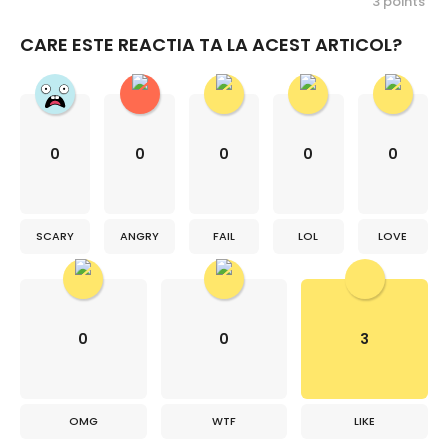
3
points
CARE ESTE REACTIA TA LA ACEST ARTICOL?
0
0
0
0
0
SCARY
ANGRY
FAIL
LOL
LOVE
0
0
3
OMG
WTF
LIKE