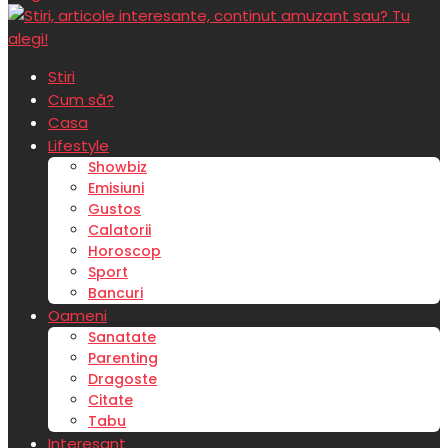
Stiri
Cum să?
Casa
Lifestyle
Showbiz
Emisiuni
Gustos
Calatorii
Horoscop
Sport
Bancuri
Oameni
Sanatate
Parenting
Dragoste
Citate
Tabu
Interesant