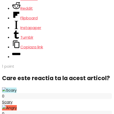
Reddit
Flipboard
Instapaper
Tumblr
Copiaza link
1
point
Care este reactia ta la acest articol?
Scary
0
Scary
Angry
0