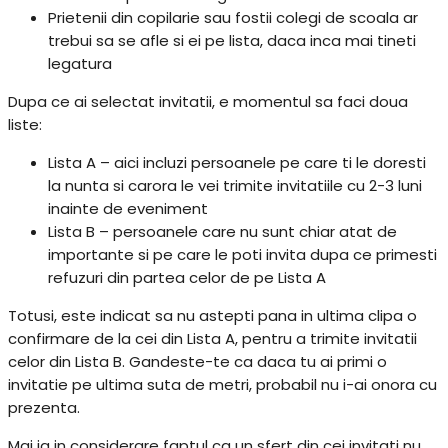
Prietenii din copilarie sau fostii colegi de scoala ar
trebui sa se afle si ei pe lista, daca inca mai tineti
legatura
Dupa ce ai selectat invitatii, e momentul sa faci doua
liste:
Lista A – aici incluzi persoanele pe care ti le doresti
la nunta si carora le vei trimite invitatiile cu 2-3 luni
inainte de eveniment
Lista B – persoanele care nu sunt chiar atat de
importante si pe care le poti invita dupa ce primesti
refuzuri din partea celor de pe Lista A
Totusi, este indicat sa nu astepti pana in ultima clipa o
confirmare de la cei din Lista A, pentru a trimite invitatii
celor din Lista B. Gandeste-te ca daca tu ai primi o
invitatie pe ultima suta de metri, probabil nu i-ai onora cu
prezenta.
Mai ia in considerare faptul ca un sfert din cei invitati nu