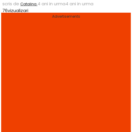
scris de
4 ani in urma
4 ani in urma
Catalina
76
vizualizari
Advertisements