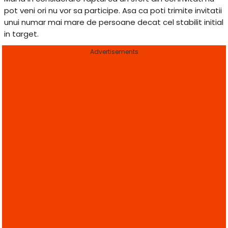
pot veni ori nu vor sa participe. Asa ca poti trimite invitatii
unui numar mai mare de persoane decat cel stabilit initial
in target.
Advertisements