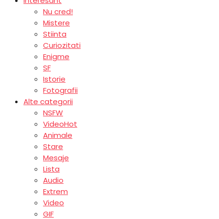
Interesant
Nu cred!
Mistere
Stiinta
Curiozitati
Enigme
SF
Istorie
Fotografii
Alte categorii
NSFW
Video
Hot
Animale
Stare
Mesaje
Lista
Audio
Extrem
Video
GIF