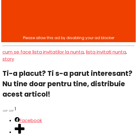
cum se face lista invitatilor la nunta
,
lista invitați nunta
,
story
Ti-a placut? Ti s-a parut interesant?
Nu tine doar pentru tine, distribuie
acest articol!
1
Facebook