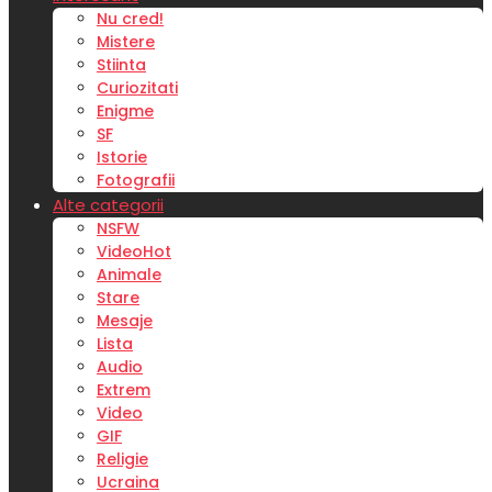
Nu cred!
Mistere
Stiinta
Curiozitati
Enigme
SF
Istorie
Fotografii
Alte categorii
NSFW
Video
Hot
Animale
Stare
Mesaje
Lista
Audio
Extrem
Video
GIF
Religie
Ucraina