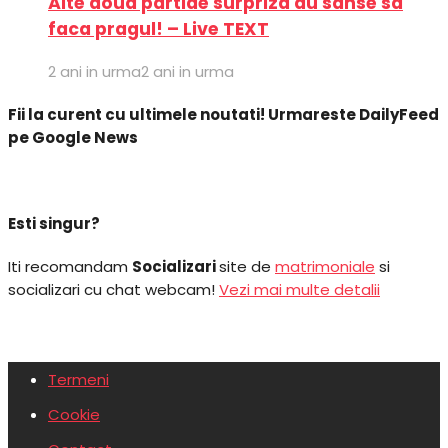
Alte doua partide surpriza au sanse sa
faca pragul! – Live TEXT
2 ani in urma
2 ani in urma
Fii la curent cu ultimele noutati! Urmareste DailyFeed
pe Google News
Esti singur?
Iti recomandam
Socializari
site de
matrimoniale
si
socializari cu chat webcam!
Vezi mai multe detalii
Termeni
Cookie