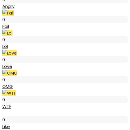
Angry
Fail
0
Fail
Lol
0
Lol
Love
0
Love
OMG
0
OMG
WTF
0
WTF
Like
0
Like