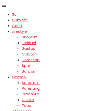
Stiri
Cum să?
Casa
Lifestyle
Showbiz
Emisiuni
Gustos
Calatorii
Horoscop
Sport
Bancuri
Oameni
Sanatate
Parenting
Dragoste
Citate
Tabu