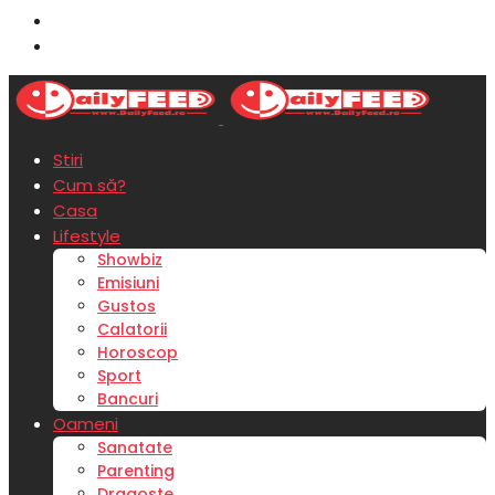
Stiri
Cum să?
Casa
Lifestyle
Showbiz
Emisiuni
Gustos
Calatorii
Horoscop
Sport
Bancuri
Oameni
Sanatate
Parenting
Dragoste