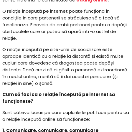
O relație începută pe internet poate funcționa în
condițiile în care partenerii se străduiesc să o facă să
funcționeze. E nevoie de ambii parteneri pentru a depășii
obstacolele care ar putea să apară intr-o astfel de
relație.
O relație începută pe site-urile de socializare este
aproape identică cu o relație la distanță și există multe
cupluri care dovedesc că dragostea poate depăși
distanța. Dacă crezi că ai găsit o persoană extraordinară
în mediul online, merită să îi dai acestei persoane (și
relației în sine) o șansă.
Cum să faci ca o relație începută pe internet să
funcționeze?
Sunt câteva lucruri pe care cuplurile le pot face pentru ca
o relație începută online să funcționeze:
1. Comunicare, comunicare, comunicare