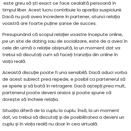
este greu să ști exact ce face cealaltă persoană în
timpul liber. Acest lucru contribuie la apariția suspiciunii.
Dacă nu poți avea încredere în partener, atunci relația
voastră are foarte puține șanse de succes.
Presupunând că scopul relației voastre începute online,
pe un site de dating sau de socializare, este de a avea în
cele din urmă o relație obișnuită, la un moment dat va
trebui să discutați cum să faceți tranziția din online în
viața reală.
Această discuție poate fi una sensibilă. Dacă aduci vorba
de acest subiect prea repede, e posibil ca partenerul să
se sperie și să bată în retragere. Dacă aștepți prea mult,
partenerul poate deveni anxios și poate spune că
dorește să încheie relația.
Situația diferă de la cuplu la cuplu. Însă, la un moment
dat, va trebui să discutați și de posibilitatea a deveni un
cuplu și în viața reală nu doar în cea virtuală.