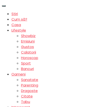
Stiri
Cum să?
Casa
Lifestyle
Showbiz
Emisiuni
Gustos
Calatorii
Horoscop
Sport
Bancuri
Oameni
Sanatate
Parenting
Dragoste
Citate
Tabu