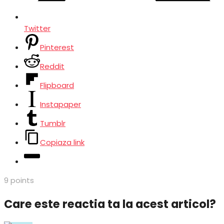
Twitter
Pinterest
Reddit
Flipboard
Instapaper
Tumblr
Copiaza link
9
points
Care este reactia ta la acest articol?