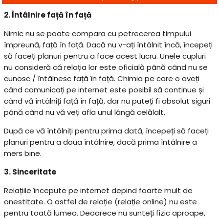
2. Întâlnire față în față
Nimic nu se poate compara cu petrecerea timpului
împreună, față în față. Dacă nu v-ați întâlnit încă, începeți
să faceți planuri pentru a face acest lucru. Unele cupluri
nu consideră că relația lor este oficială până când nu se
cunosc / întâlnesc față în față. Chimia pe care o aveți
când comunicați pe internet este posibil să continue și
când vă întâlniți față în față, dar nu puteți fi absolut siguri
până când nu vă veți afla unul lângă celălalt.
După ce vă întâlniți pentru prima dată, începeți să faceți
planuri pentru a doua întâlnire, dacă prima întâlnire a
mers bine.
3. Sinceritate
Relațiile începute pe internet depind foarte mult de
onestitate. O astfel de relație (relație online) nu este
pentru toată lumea. Deoarece nu sunteți fizic aproape,