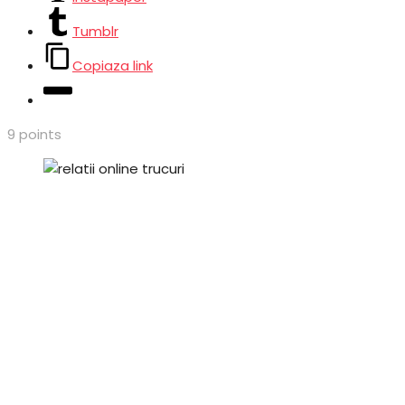
Tumblr
Copiaza link
9
points