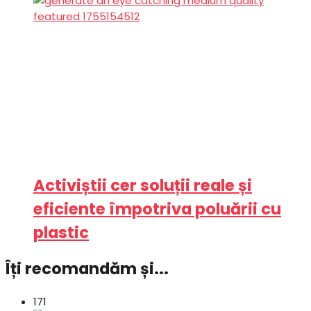
Activiștii cer soluții reale și
eficiente împotriva poluării cu
plastic
Îți recomandăm și...
171