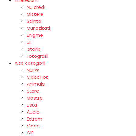
Interesant
Nu cred!
Mistere
Stiinta
Curiozitati
Enigme
SF
Istorie
Fotografii
Alte categorii
NSFW
Video
Hot
Animale
Stare
Mesaje
Lista
Audio
Extrem
Video
GIF