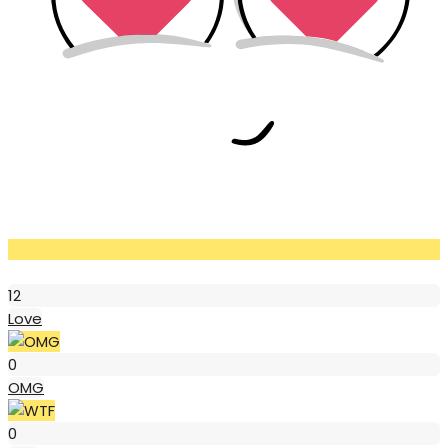
Love
12
Love
OMG
0
OMG
WTF
0