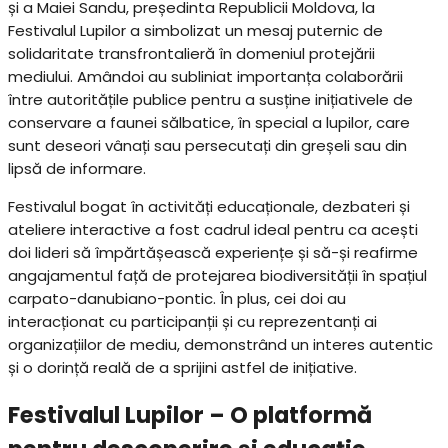
și a Maiei Sandu, președinta Republicii Moldova, la
Festivalul Lupilor a simbolizat un mesaj puternic de
solidaritate transfrontalieră în domeniul protejării
mediului. Amândoi au subliniat importanța colaborării
între autoritățile publice pentru a susține inițiativele de
conservare a faunei sălbatice, în special a lupilor, care
sunt deseori vânați sau persecutați din greșeli sau din
lipsă de informare.
Festivalul bogat în activități educaționale, dezbateri și
ateliere interactive a fost cadrul ideal pentru ca acești
doi lideri să împărtășească experiențe și să-și reafirme
angajamentul față de protejarea biodiversității în spațiul
carpato-danubiano-pontic. În plus, cei doi au
interacționat cu participanții și cu reprezentanți ai
organizațiilor de mediu, demonstrând un interes autentic
și o dorință reală de a sprijini astfel de inițiative.
Festivalul Lupilor – O platformă