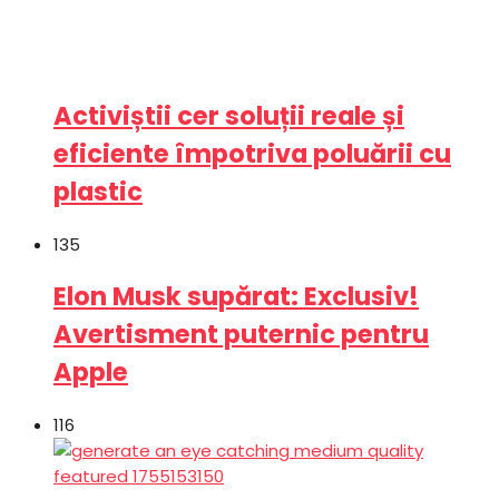
Activiștii cer soluții reale și
eficiente împotriva poluării cu
plastic
135
Elon Musk supărat: Exclusiv!
Avertisment puternic pentru
Apple
116