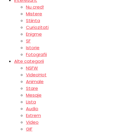
Interesant
Nu cred!
Mistere
Stiinta
Curiozitati
Enigme
SF
Istorie
Fotografii
Alte categorii
NSFW
Video
Hot
Animale
Stare
Mesaje
Lista
Audio
Extrem
Video
GIF