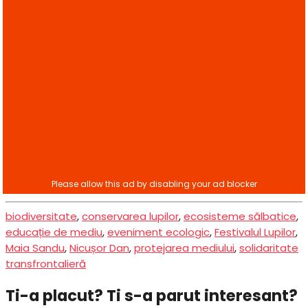
biodiversitate
,
conservarea lupilor
,
ecosisteme sălbatice
,
educație de mediu
,
eveniment ecologic
,
Festivalul Lupilor
,
Maia Sandu
,
Nicușor Dan
,
protejarea mediului
,
solidaritate
transfrontalieră
Ti-a placut? Ti s-a parut interesant?