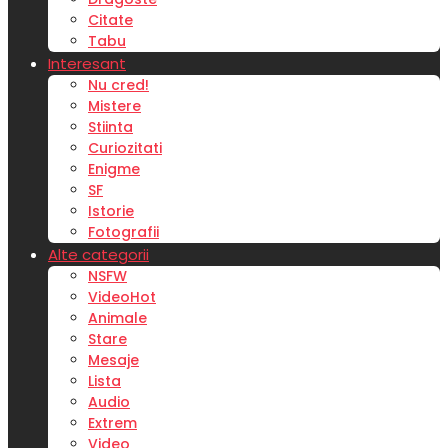
Citate
Tabu
Interesant
Nu cred!
Mistere
Stiinta
Curiozitati
Enigme
SF
Istorie
Fotografii
Alte categorii
NSFW
Video
Hot
Animale
Stare
Mesaje
Lista
Audio
Extrem
Video