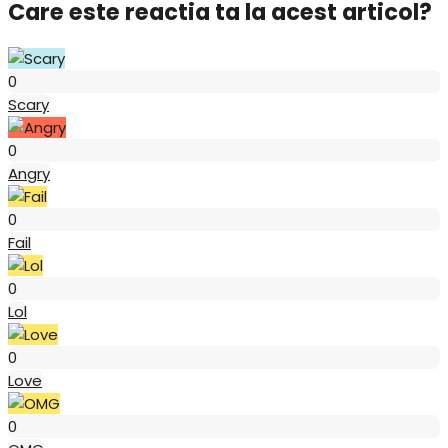
Care este reactia ta la acest articol?
Scary
0
Scary
Angry
0
Angry
Fail
0
Fail
Lol
0
Lol
Love
0
Love
OMG
0