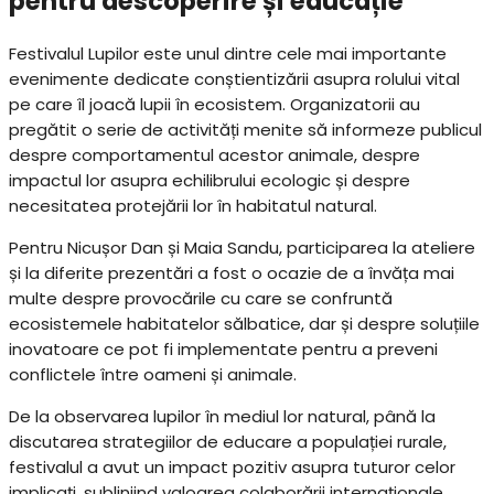
pentru descoperire și educație
Festivalul Lupilor este unul dintre cele mai importante
evenimente dedicate conștientizării asupra rolului vital
pe care îl joacă lupii în ecosistem. Organizatorii au
pregătit o serie de activități menite să informeze publicul
despre comportamentul acestor animale, despre
impactul lor asupra echilibrului ecologic și despre
necesitatea protejării lor în habitatul natural.
Pentru Nicușor Dan și Maia Sandu, participarea la ateliere
și la diferite prezentări a fost o ocazie de a învăța mai
multe despre provocările cu care se confruntă
ecosistemele habitatelor sălbatice, dar și despre soluțiile
inovatoare ce pot fi implementate pentru a preveni
conflictele între oameni și animale.
De la observarea lupilor în mediul lor natural, până la
discutarea strategiilor de educare a populației rurale,
festivalul a avut un impact pozitiv asupra tuturor celor
implicați, subliniind valoarea colaborării internaționale