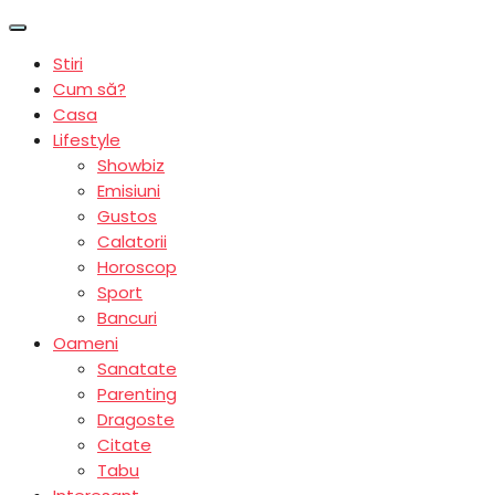
Stiri
Cum să?
Casa
Lifestyle
Showbiz
Emisiuni
Gustos
Calatorii
Horoscop
Sport
Bancuri
Oameni
Sanatate
Parenting
Dragoste
Citate
Tabu