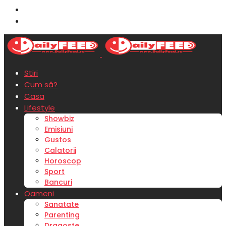
Stiri
Cum să?
Casa
Lifestyle
Showbiz
Emisiuni
Gustos
Calatorii
Horoscop
Sport
Bancuri
Oameni
Sanatate
Parenting
Dragoste