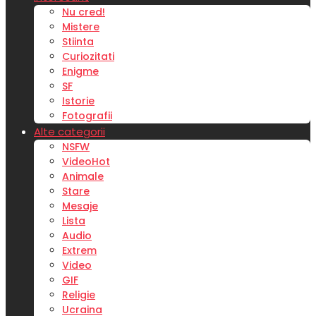
Nu cred!
Mistere
Stiinta
Curiozitati
Enigme
SF
Istorie
Fotografii
Alte categorii
NSFW
Video
Hot
Animale
Stare
Mesaje
Lista
Audio
Extrem
Video
GIF
Religie
Ucraina