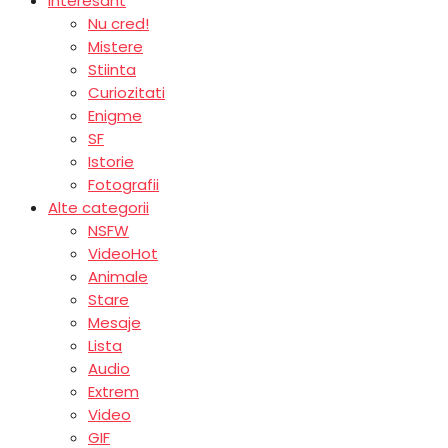
Interesant
Nu cred!
Mistere
Stiinta
Curiozitati
Enigme
SF
Istorie
Fotografii
Alte categorii
NSFW
Video
Hot
Animale
Stare
Mesaje
Lista
Audio
Extrem
Video
GIF