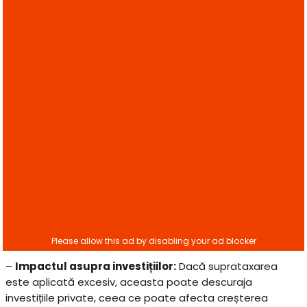
–
Impactul asupra investițiilor:
Dacă suprataxarea
este aplicată excesiv, aceasta poate descuraja
investițiile private, ceea ce poate afecta creșterea