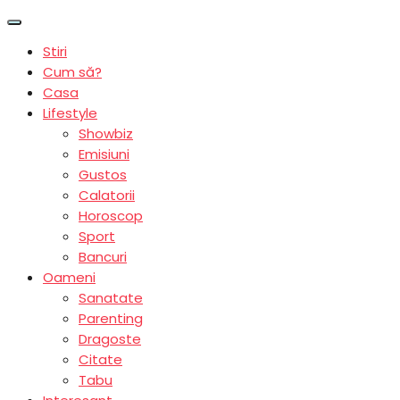
Stiri
Cum să?
Casa
Lifestyle
Showbiz
Emisiuni
Gustos
Calatorii
Horoscop
Sport
Bancuri
Oameni
Sanatate
Parenting
Dragoste
Citate
Tabu