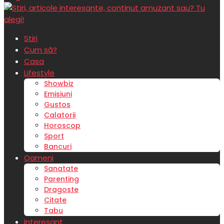
Stiri
Cum să?
Casa
Lifestyle
Showbiz
Emisiuni
Gustos
Calatorii
Horoscop
Sport
Bancuri
Oameni
Sanatate
Parenting
Dragoste
Citate
Tabu
Interesant