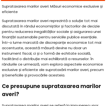
Suprataxarea marilor averi: Măsuri economice exclusive și
eficiente
Suprataxarea marilor averi reprezintă o soluție tot mai
discutată în rândul economiștilor și factorilor de decizie
pentru reducerea inegalităților sociale și asigurarea unei
finanțări sustenabile pentru serviciile publice esențiale.
Într-o lume marcată de discrepanțe economice tot mai
accentuate, această măsură devine nu doar un
instrument fiscal, ci și o formă de echitate socială,
facilitând o distribuție mai echilibrată a resurselor. În
rândurile ce urmează, vom explora aspectele economice
exclusive și eficiente ale suprataxării marilor averi, precum
și beneficiile și provocările acesteia.
Ce presupune suprataxarea marilor
averi?
Suprataxarea marilor averi se referă la impunerea unor