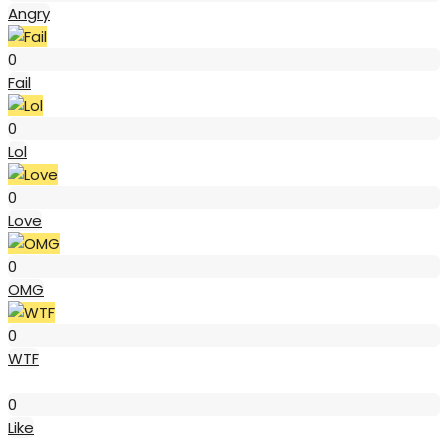
Angry
Fail
0
Fail
Lol
0
Lol
Love
0
Love
OMG
0
OMG
WTF
0
WTF
Like
0
Like