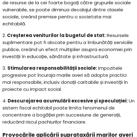
de resurse de la cei foarte bogați către grupurile sociale
vulnerabile, se poate diminua decalajul dintre clasele
sociale, creând premise pentru o societate mai
echitabilă.
2.
Creșterea veniturilor la bugetul de stat:
Resursele
suplimentare pot fi alocate pentru a îmbunătăți serviciile
publice, creând un efect multiplier asupra economiei prin
investiții în educație, sănătate și infrastructură.
3.
Stimularea responsabilității sociale:
Impozitele
progresive pot încuraja marile averi să adopte practici
mai responsabile, inclusiv donații caritabile și investiții în
proiecte cu impact social.
4.
Descurajarea acumulării excesive și speculației:
Un
sistem fiscal echitabil poate limita fenomenul de
concentrare a bogăției prin succesiune de generații,
reducând riscul pachiurilor financiare.
Provocările aplicării suprataxării marilor averi