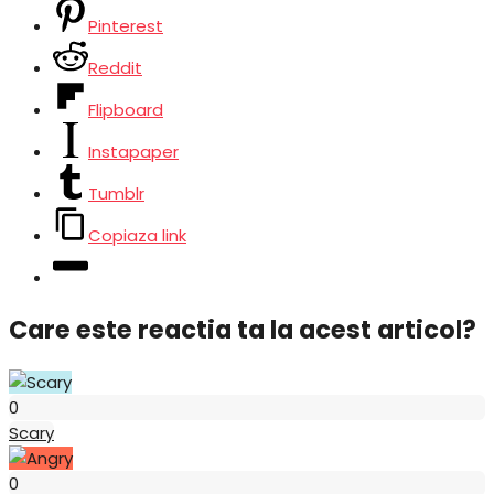
Pinterest
Reddit
Flipboard
Instapaper
Tumblr
Copiaza link
Care este reactia ta la acest articol?
Scary
0
Scary
Angry
0