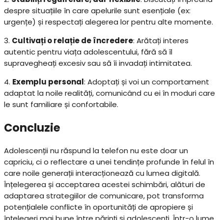
despre situațiile în care apelurile sunt esențiale (ex:
urgențe) și respectați alegerea lor pentru alte momente.
3.
Cultivați o relație de încredere
: Arătați interes
autentic pentru viața adolescentului, fără să îl
supravegheați excesiv sau să îi invadați intimitatea.
4.
Exemplu personal
: Adoptați și voi un comportament
adaptat la noile realități, comunicând cu ei în moduri care
le sunt familiare și confortabile.
Concluzie
Adolescenții nu răspund la telefon nu este doar un
capriciu, ci o reflectare a unei tendințe profunde în felul în
care noile generații interacționează cu lumea digitală.
Înțelegerea și acceptarea acestei schimbări, alături de
adaptarea strategiilor de comunicare, pot transforma
potențialele conflicte în oportunități de apropiere și
înțelegeri mai bune între părinți și adolescenți. Într-o lume