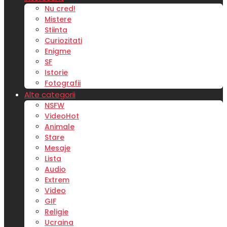
Nu cred!
Mistere
Stiinta
Curiozitati
Enigme
SF
Istorie
Fotografii
Alte categorii
NSFW
Video
Hot
Animale
Stare
Mesaje
Lista
Audio
Extrem
Video
GIF
Religie
Ucraina