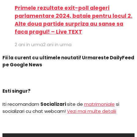
Primele rezultate exit-poll alegeri
parlamentare 2024, bataie pentru locul 2.
Alte doua partide surpriza au sanse sa
faca pragul! – Live TEXT
2 ani in urma
2 ani in urma
Fii la curent cu ultimele noutati! Urmareste DailyFeed
pe Google News
Esti singur?
Iti recomandam
Socializari
site de
matrimoniale
si
socializari cu chat webcam!
Vezi mai multe detalii