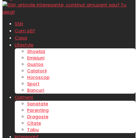
Stiri
Cum să?
Casa
Lifestyle
Showbiz
Emisiuni
Gustos
Calatorii
Horoscop
Sport
Bancuri
Oameni
Sanatate
Parenting
Dragoste
Citate
Tabu
Interesant