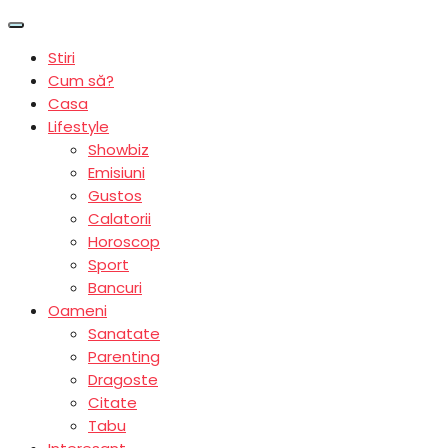
Stiri
Cum să?
Casa
Lifestyle
Showbiz
Emisiuni
Gustos
Calatorii
Horoscop
Sport
Bancuri
Oameni
Sanatate
Parenting
Dragoste
Citate
Tabu