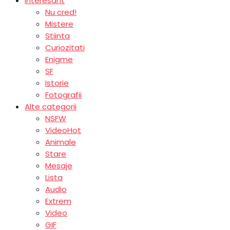
Interesant
Nu cred!
Mistere
Stiinta
Curiozitati
Enigme
SF
Istorie
Fotografii
Alte categorii
NSFW
Video
Hot
Animale
Stare
Mesaje
Lista
Audio
Extrem
Video
GIF