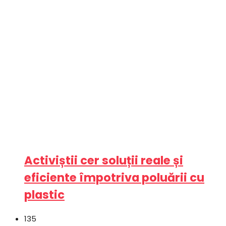
Activiștii cer soluții reale și
eficiente împotriva poluării cu
plastic
135