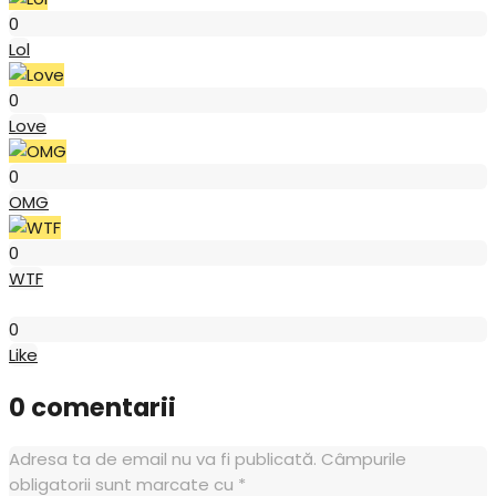
0
Lol
Love
0
Love
OMG
0
OMG
WTF
0
WTF
Like
0
Like
0 comentarii
Adresa ta de email nu va fi publicată.
Câmpurile
obligatorii sunt marcate cu
*