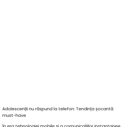
Adolescenții nu răspund la telefon: Tendința șocantă
must-have
În era tehnologiei mobile și a comunicațiilor instantanee,