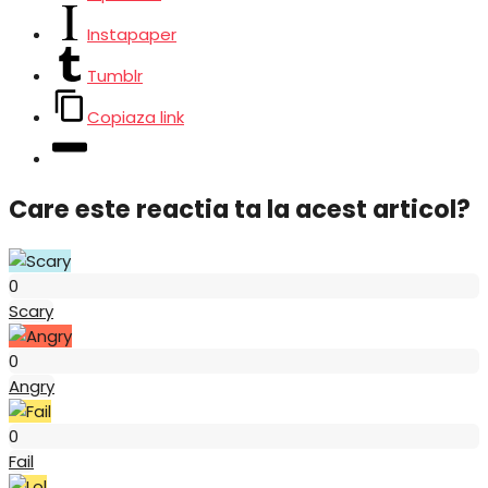
Instapaper
Tumblr
Copiaza link
Care este reactia ta la acest articol?
Scary
0
Scary
Angry
0
Angry
Fail
0
Fail
Lol