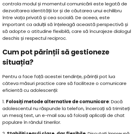
controla modul și momentul comunicării este legată de
dezvoltarea identității lor și de căutarea unui echilibru
între viața privată și cea socială. De aceea, este
important ca adulții să înțeleagă această perspectivă și
să adopte o atitudine flexibilă, care să încurajeze dialogul
deschis și respectul reciproc.
Cum pot părinții să gestioneze
situația?
Pentru a face față acestei tendințe, părinții pot lua
câteva măsuri practice care să faciliteze o comunicare
eficientă cu adolescenții:
1.
Folosiți metode alternative de comunicare
: Dacă
adolescentul nu răspunde la telefon, încercați să trimiteți
un mesaj text, un e-mail sau să folosiți aplicații de chat
populare în rândul tinerilor.
2.
Stabiliți reguli clare, dar flexibile
: Discutați împreună