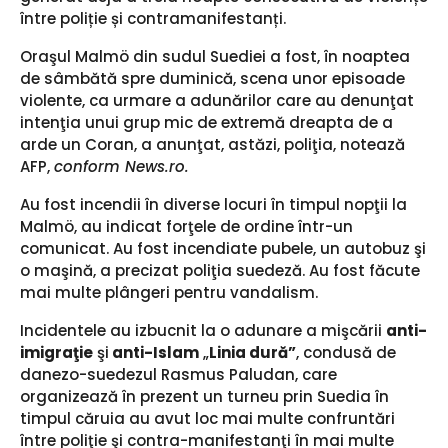
între poliție și contramanifestanți.
Oraşul Malmö din sudul Suediei a fost, în noaptea
de sâmbătă spre duminică, scena unor episoade
violente, ca urmare a adunărilor care au denunţat
intenţia unui grup mic de extremă dreapta de a
arde un Coran, a anunţat, astăzi, poliţia, notează
AFP,
conform News.ro.
Au fost incendii în diverse locuri în timpul nopţii la
Malmö, au indicat forţele de ordine într-un
comunicat. Au fost incendiate pubele, un autobuz şi
o maşină, a precizat poliţia suedeză. Au fost făcute
mai multe plângeri pentru vandalism.
Incidentele au izbucnit la o adunare a mişcării
anti-
imigraţie
şi
anti-Islam
„
Linia dură”
, condusă de
danezo-suedezul Rasmus Paludan, care
organizează în prezent un turneu prin Suedia în
timpul căruia au avut loc mai multe confruntări
între poliţie şi contra-manifestanţi în mai multe