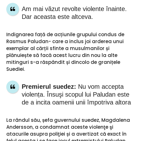
Am mai văzut revolte violente înainte.
Dar aceasta este altceva.
Indignarea față de acțiunile grupului condus de
Rasmus Paludan- care a inclus joi arderea unui
exemplar al cărții sfinte a musulmanilor și
plănuiește să facă acest lucru din nou la alte
mitinguri s-a răspândit și dincolo de granițele
Suediei.
Premierul suedez:
Nu vom accepta
violența. Însuşi scopul lui Paludan este
de a incita oamenii unii împotriva altora
La rândul său, șefa guvernului suedez, Magdalena
Andersson, a condamnat aceste violenţe şi
atacurile asupra poliţiei și a avertizat că exact în
felul acesta i se face jocul extremistului Paludan.