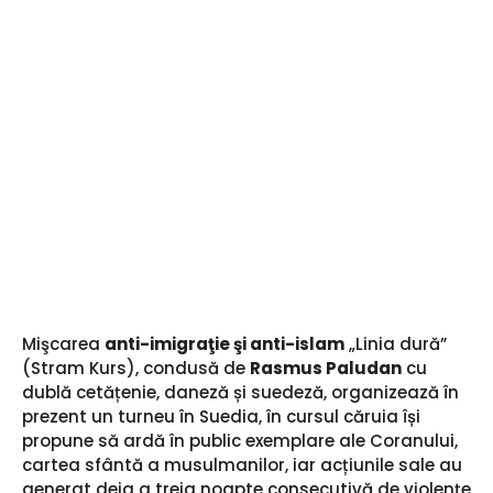
Mişcarea
anti-imigraţie şi anti-islam
„Linia dură”
(Stram Kurs), condusă de
Rasmus Paludan
cu
dublă cetățenie, daneză și suedeză, organizează în
prezent un turneu în Suedia, în cursul căruia își
propune să ardă în public exemplare ale Coranului,
cartea sfântă a musulmanilor, iar acțiunile sale au
generat deja a treia noapte consecutivă de violențe