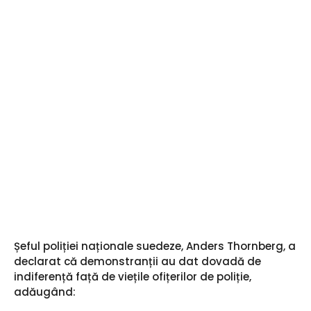
Șeful poliției naționale suedeze, Anders Thornberg, a
declarat că demonstranții au dat dovadă de
indiferență față de viețile ofițerilor de poliție,
adăugând: