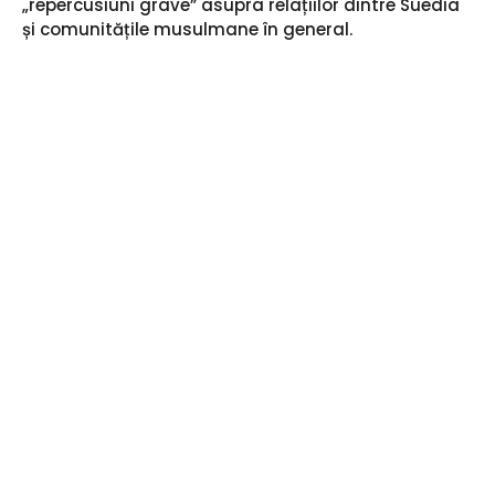
„repercusiuni grave” asupra relațiilor dintre Suedia
și comunitățile musulmane în general.