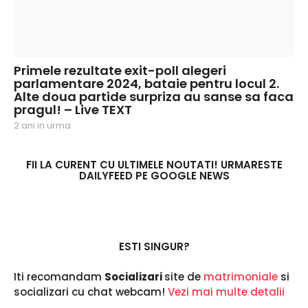
Primele rezultate exit-poll alegeri
parlamentare 2024, bataie pentru locul 2.
Alte doua partide surpriza au sanse sa faca
pragul! – Live TEXT
2 ani in urma
2
a
n
i
FII LA CURENT CU ULTIMELE NOUTATI! URMARESTE
DAILYFEED PE GOOGLE NEWS
i
n
u
r
m
a
ESTI SINGUR?
Iti recomandam
Socializari
site de
matrimoniale
si
socializari cu chat webcam!
Vezi mai multe detalii