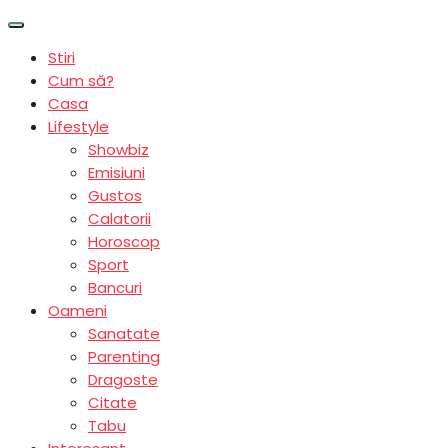
Stiri
Cum să?
Casa
Lifestyle
Showbiz
Emisiuni
Gustos
Calatorii
Horoscop
Sport
Bancuri
Oameni
Sanatate
Parenting
Dragoste
Citate
Tabu