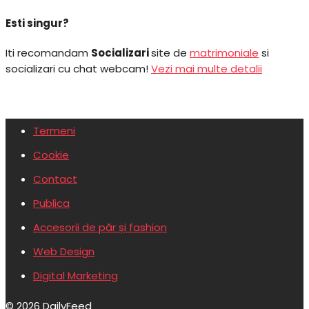
Esti singur?
Iti recomandam
Socializari
site de
matrimoniale
si
socializari cu chat webcam!
Vezi mai multe detalii
Termeni
Cookie
Contact
Publica
Accesorii de păr și fashion
Web Design
Digital Marketing
© 2026 DailyFeed