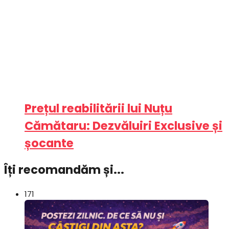
Prețul reabilitării lui Nuțu
Cămătaru: Dezvăluiri Exclusive și
șocante
Îți recomandăm și...
171