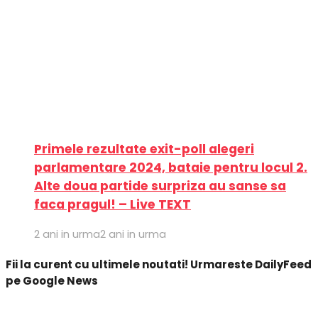
Primele rezultate exit-poll alegeri
parlamentare 2024, bataie pentru locul 2.
Alte doua partide surpriza au sanse sa
faca pragul! – Live TEXT
2 ani in urma
2 ani in urma
Fii la curent cu ultimele noutati! Urmareste DailyFeed
pe Google News