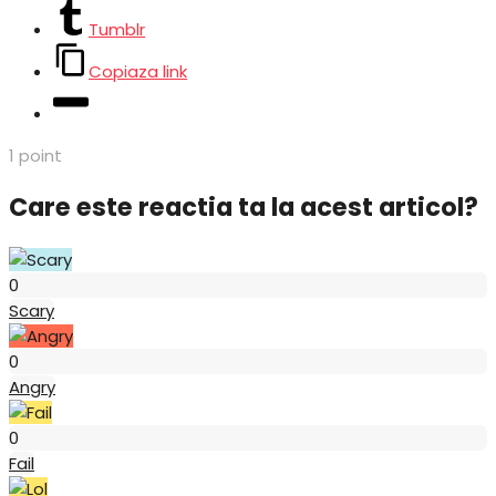
Tumblr
Copiaza link
1
point
Care este reactia ta la acest articol?
Scary
0
Scary
Angry
0
Angry
Fail
0
Fail
Lol