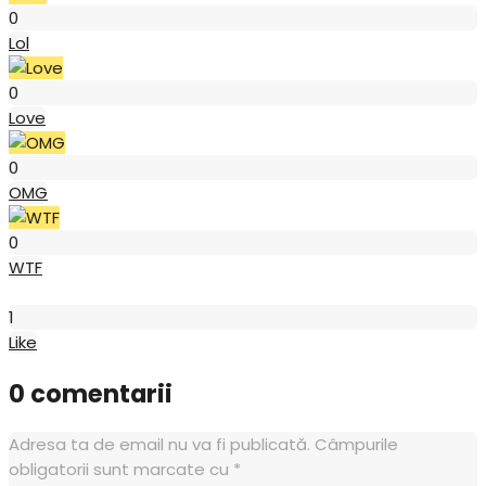
0
Lol
Love
0
Love
OMG
0
OMG
WTF
0
WTF
Like
1
Like
0 comentarii
Adresa ta de email nu va fi publicată.
Câmpurile
obligatorii sunt marcate cu
*