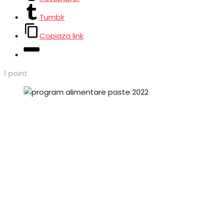
Tumblr
Copiaza link
1
point