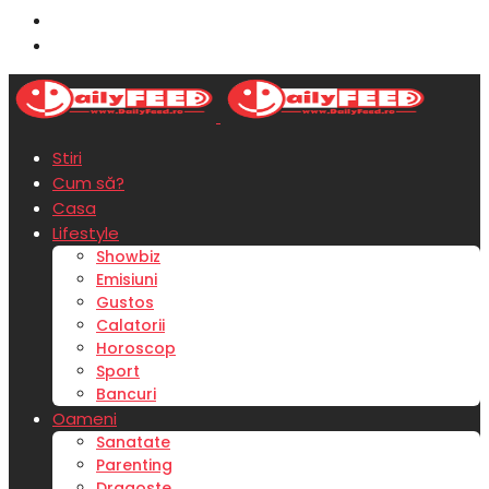
Stiri
Cum să?
Casa
Lifestyle
Showbiz
Emisiuni
Gustos
Calatorii
Horoscop
Sport
Bancuri
Oameni
Sanatate
Parenting
Dragoste