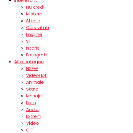
Interesant
Nu cred!
Mistere
Stiinta
Curiozitati
Enigme
SF
Istorie
Fotografii
Alte categorii
NSFW
Video
Hot
Animale
Stare
Mesaje
Lista
Audio
Extrem
Video
GIF