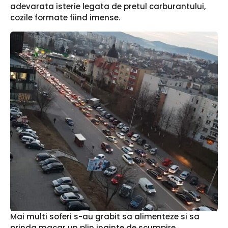
adevarata isterie legata de pretul carburantului,
cozile formate fiind imense.
Mai multi soferi s-au grabit sa alimenteze si sa
prinda macar un plin inainte de scumpire.