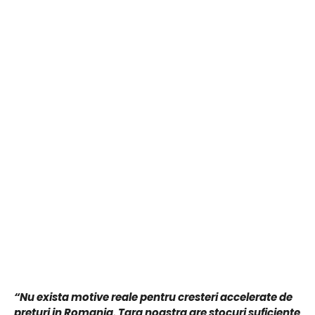
“Nu exista motive reale pentru cresteri accelerate de
preturi in Romania. Tara noastra are stocuri suficiente