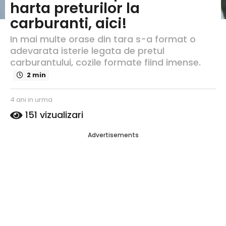
harta preturilor la
u
r
carburanti, aici!
m
In mai multe orase din tara s-a format o
a
4
adevarata isterie legata de pretul
a
carburantului, cozile formate fiind imense.
n
2 min
i
i
s
4 ani in urma
4
n
c
a
151
vizualizari
u
ri
n
r
s
i
Advertisements
d
m
i
e
n
a
C
u
a
r
t
m
a
a
l
i
n
a