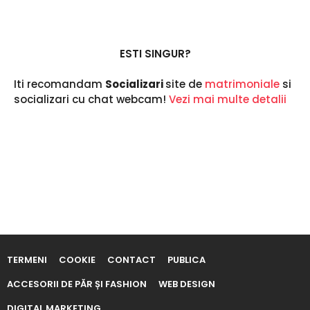
u
r
m
a
ESTI SINGUR?
Iti recomandam
Socializari
site de
matrimoniale
si
socializari cu chat webcam!
Vezi mai multe detalii
TERMENI
COOKIE
CONTACT
PUBLICA
ACCESORII DE PĂR ȘI FASHION
WEB DESIGN
DIGITAL MARKETING