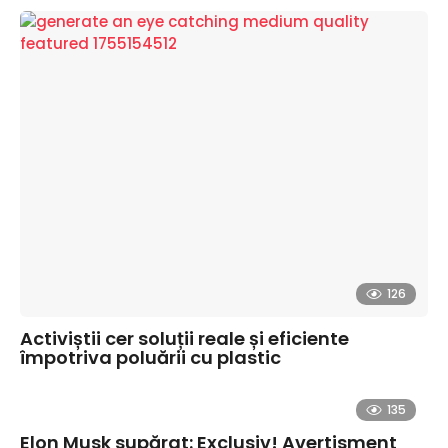
126
Activiștii cer soluții reale și eficiente
împotriva poluării cu plastic
135
Elon Musk supărat: Exclusiv! Avertisment