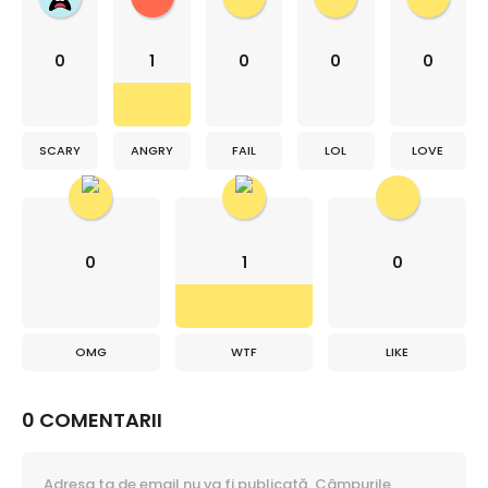
0
1
0
0
0
SCARY
ANGRY
FAIL
LOL
LOVE
0
1
0
OMG
WTF
LIKE
0 COMENTARII
Adresa ta de email nu va fi publicată.
Câmpurile