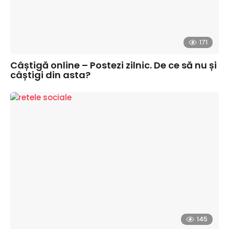
171
Câștigă online – Postezi zilnic. De ce să nu și
câștigi din asta?
145