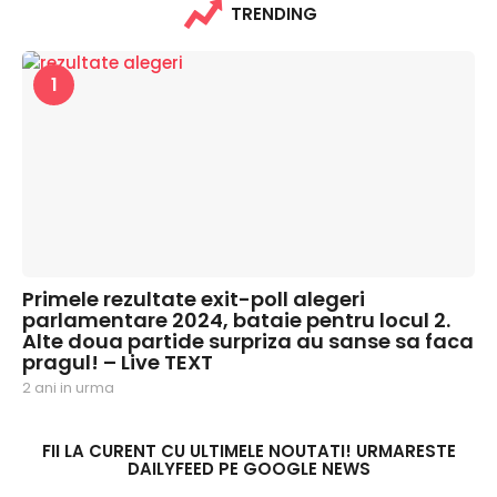
TRENDING
1
Primele rezultate exit-poll alegeri
parlamentare 2024, bataie pentru locul 2.
Alte doua partide surpriza au sanse sa faca
pragul! – Live TEXT
2 ani in urma
2
a
n
i
FII LA CURENT CU ULTIMELE NOUTATI! URMARESTE
DAILYFEED PE GOOGLE NEWS
i
n