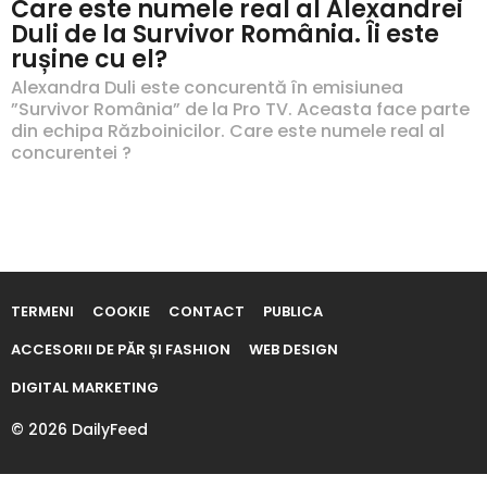
Care este numele real al Alexandrei
Duli de la Survivor România. Îi este
rușine cu el?
Alexandra Duli este concurentă în emisiunea
”Survivor România” de la Pro TV. Aceasta face parte
din echipa Războinicilor. Care este numele real al
concurentei ?
TERMENI
COOKIE
CONTACT
PUBLICA
ACCESORII DE PĂR ȘI FASHION
WEB DESIGN
DIGITAL MARKETING
© 2026 DailyFeed