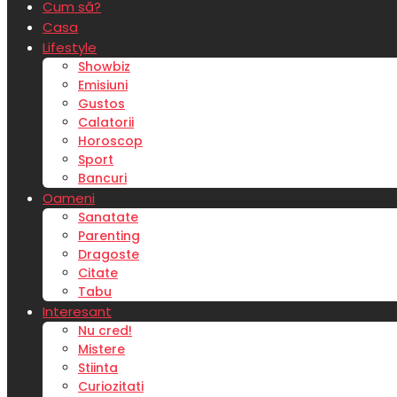
Cum să?
Casa
Lifestyle
Showbiz
Emisiuni
Gustos
Calatorii
Horoscop
Sport
Bancuri
Oameni
Sanatate
Parenting
Dragoste
Citate
Tabu
Interesant
Nu cred!
Mistere
Stiinta
Curiozitati