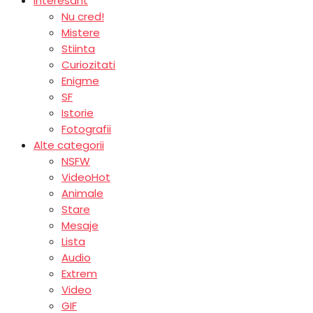
Interesant
Nu cred!
Mistere
Stiinta
Curiozitati
Enigme
SF
Istorie
Fotografii
Alte categorii
NSFW
Video
Hot
Animale
Stare
Mesaje
Lista
Audio
Extrem
Video
GIF