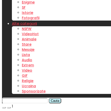
Enigme
SF
Istorie
Fotografii
Alte categorii
NSFW
Video
Hot
Animale
Stare
Mesaje
Lista
Audio
Extrem
Video
GIF
Religie
Ucraina
Sponsorizate
Cauta
1