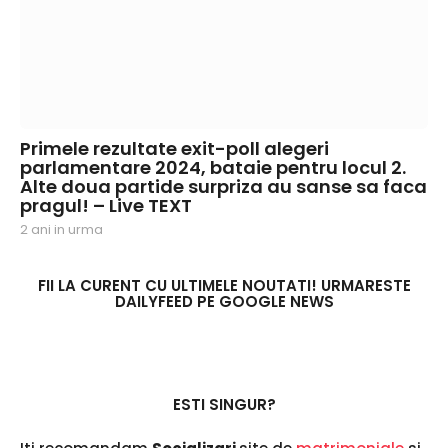
Primele rezultate exit-poll alegeri
parlamentare 2024, bataie pentru locul 2.
Alte doua partide surpriza au sanse sa faca
pragul! – Live TEXT
2 ani in urma
2
a
n
i
FII LA CURENT CU ULTIMELE NOUTATI! URMARESTE
DAILYFEED PE GOOGLE NEWS
i
n
u
r
m
a
ESTI SINGUR?