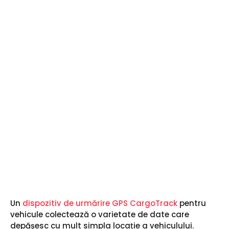
l
a
Un
dispozitiv de urmărire GPS CargoTrack
pentru
vehicule colectează o varietate de date care
depășesc cu mult simpla locație a vehiculului.