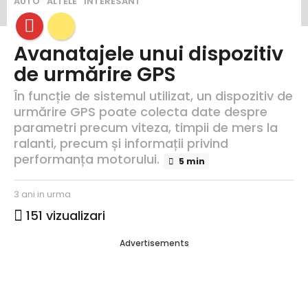
3
AUTO
ALTELE
INTERESANT
a
n
i
Avanatajele unui dispozitiv
i
de urmărire GPS
n
u
În funcție de sistemul utilizat, un dispozitiv de
r
urmărire GPS poate colecta date despre
m
parametri precum viteza, timpii de mers la
a
ralanti, precum și informații privind
3
performanța motorului.
5 min
a
n
s
3 ani in urma
3
i
c
a
i
151
vizualizari
ri
n
n
s
i
u
Advertisements
d
i
r
e
n
m
R
u
a
r
a
u
m