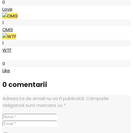
0
Love
OMG
1
OMG
WTF
1
WTF
Like
0
Like
0 comentarii
Adresa ta de email nu va fi publicată.
Câmpurile
obligatorii sunt marcate cu
*