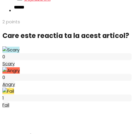
2
points
Care este reactia ta la acest articol?
Scary
0
Scary
Angry
0
Angry
Fail
1
Fail