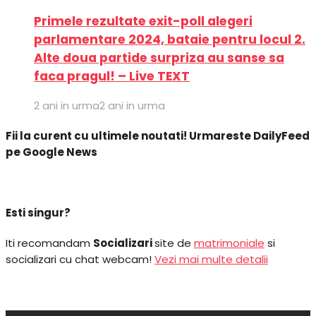
Primele rezultate exit-poll alegeri
parlamentare 2024, bataie pentru locul 2.
Alte doua partide surpriza au sanse sa
faca pragul! – Live TEXT
2 ani in urma
2 ani in urma
Fii la curent cu ultimele noutati! Urmareste DailyFeed
pe Google News
Esti singur?
Iti recomandam
Socializari
site de
matrimoniale
si
socializari cu chat webcam!
Vezi mai multe detalii