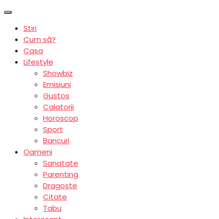
Stiri
Cum să?
Casa
Lifestyle
Showbiz
Emisiuni
Gustos
Calatorii
Horoscop
Sport
Bancuri
Oameni
Sanatate
Parenting
Dragoste
Citate
Tabu