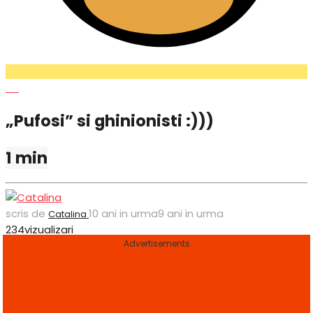
Lol
„Pufosi” si ghinionisti :)))
1 min
scris de
10 ani in urma
9 ani in urma
Catalina
234
vizualizari
Advertisements