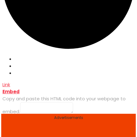
Link
Embed
Copy and paste this HTML code into your webpage to
embed.
Advertisements