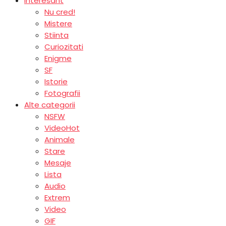
Interesant
Nu cred!
Mistere
Stiinta
Curiozitati
Enigme
SF
Istorie
Fotografii
Alte categorii
NSFW
Video
Hot
Animale
Stare
Mesaje
Lista
Audio
Extrem
Video
GIF