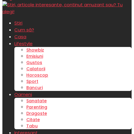
Stiri
Cum să?
Casa
Lifestyle
Showbiz
Emisiuni
Gustos
Calatorii
Horoscop
Sport
Bancuri
Oameni
Sanatate
Parenting
Dragoste
Citate
Tabu
Interesant