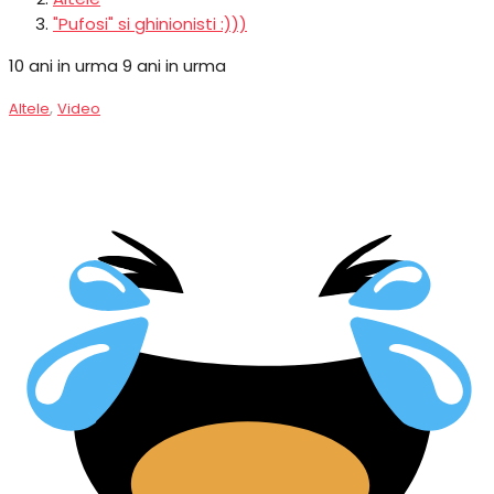
"Pufosi" si ghinionisti :)))
10 ani in urma
9 ani in urma
,
Altele
Video