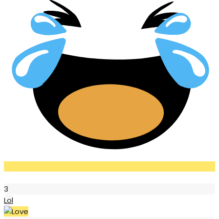
Lol
3
Lol
Love