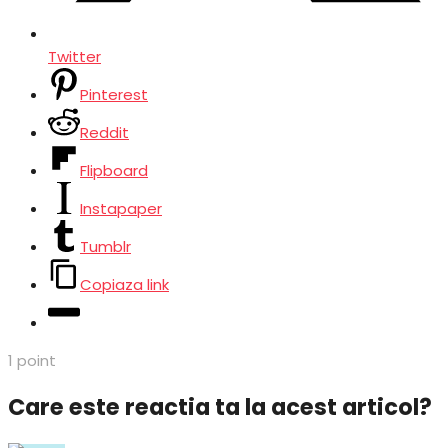
Twitter
Pinterest
Reddit
Flipboard
Instapaper
Tumblr
Copiaza link
1
point
Care este reactia ta la acest articol?