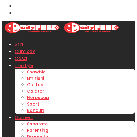
Stiri
Cum să?
Casa
Lifestyle
Showbiz
Emisiuni
Gustos
Calatorii
Horoscop
Sport
Bancuri
Oameni
Sanatate
Parenting
Dragoste