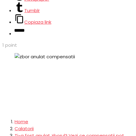
Tumblr
Copiaza link
1
point
Home
Calatorii
Ti-a fost anulat zborul? Vezi ce compensatii pot