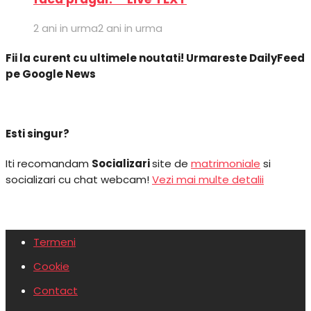
2 ani in urma
2 ani in urma
Fii la curent cu ultimele noutati! Urmareste DailyFeed
pe Google News
Esti singur?
Iti recomandam
Socializari
site de
matrimoniale
si
socializari cu chat webcam!
Vezi mai multe detalii
Termeni
Cookie
Contact