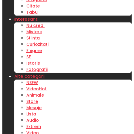
Citate
Tabu
Interesant
Nu cred!
Mistere
Stiinta
Curiozitati
Enigme
SF
Istorie
Fotografii
Alte categorii
NSFW
Video
Hot
Animale
Stare
Mesaje
Lista
Audio
Extrem
Video