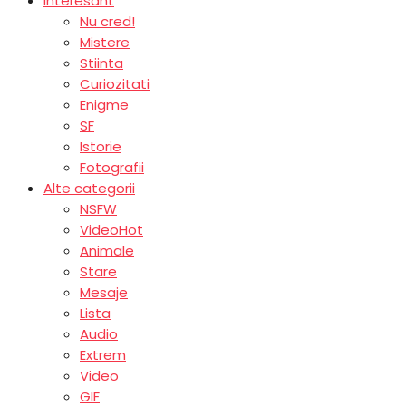
Interesant
Nu cred!
Mistere
Stiinta
Curiozitati
Enigme
SF
Istorie
Fotografii
Alte categorii
NSFW
Video
Hot
Animale
Stare
Mesaje
Lista
Audio
Extrem
Video
GIF