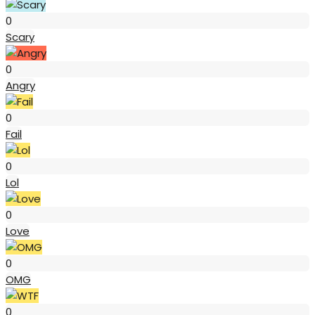
Scary
0
Scary
Angry
0
Angry
Fail
0
Fail
Lol
0
Lol
Love
0
Love
OMG
0
OMG
WTF
0