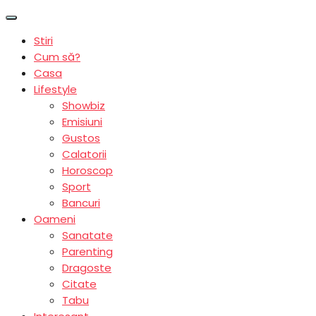
Stiri
Cum să?
Casa
Lifestyle
Showbiz
Emisiuni
Gustos
Calatorii
Horoscop
Sport
Bancuri
Oameni
Sanatate
Parenting
Dragoste
Citate
Tabu