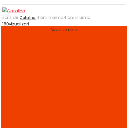
scris de
4 ani in urma
4 ani in urma
Catalina
180
vizualizari
Advertisements