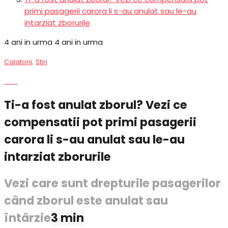
primi pasagerii carora li s-au anulat sau le-au
intarziat zborurile
4 ani in urma
4 ani in urma
,
Calatorii
Stiri
Stiri
Ti-a fost anulat zborul? Vezi ce
compensatii pot primi pasagerii
carora li s-au anulat sau le-au
intarziat zborurile
Vezi care sunt drepturile pasagerilor
când zborul este anulat sau
întârzie
3 min