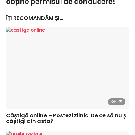
obține permisul de conducere!
ÎȚI RECOMANDĂM ȘI...
171
Câștigă online – Postezi zilnic. De ce să nu și
câștigi din asta?