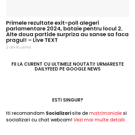
Primele rezultate exit-poll alegeri
parlamentare 2024, bataie pentru locul 2.
Alte doua partide surpriza au sanse sa faca
pragul! – Live TEXT
2 ani in urma
2
a
n
i
FII LA CURENT CU ULTIMELE NOUTATI! URMARESTE
DAILYFEED PE GOOGLE NEWS
i
n
u
r
m
a
ESTI SINGUR?
Iti recomandam
Socializari
site de
matrimoniale
si
socializari cu chat webcam!
Vezi mai multe detalii