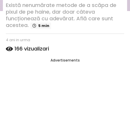
u
Există nenumărate metode de a scăpa de
r
pixul de pe haine, dar doar câteva
m
funcționează cu adevărat. Află care sunt
a
acestea.
5 min
4
a
s
4 ani in urma
4
n
c
a
i
166
vizualizari
ri
n
i
s
i
n
Advertisements
d
i
u
e
n
r
C
u
a
r
m
t
m
a
a
a
l
i
n
a