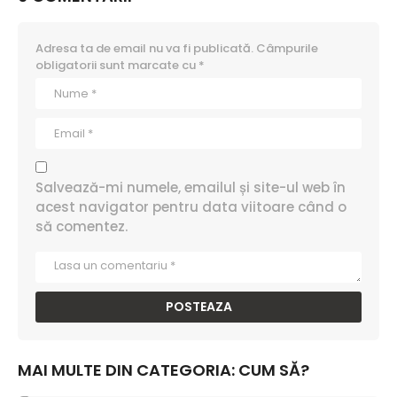
Adresa ta de email nu va fi publicată.
Câmpurile
obligatorii sunt marcate cu
*
Salvează-mi numele, emailul și site-ul web în
acest navigator pentru data viitoare când o
să comentez.
MAI MULTE DIN CATEGORIA:
CUM SĂ?