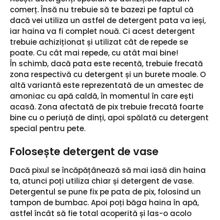
comerț. Însă nu trebuie să te bazezi pe faptul că
dacă vei utiliza un astfel de detergent pata va ieși,
iar haina va fi complet nouă. Ci acest detergent
trebuie achiziționat și utilizat cât de repede se
poate. Cu cât mai repede, cu atât mai bine!
În schimb, dacă pata este recentă, trebuie frecată
zona respectivă cu detergent și un burete moale. O
altă variantă este reprezentată de un amestec de
amoniac cu apă caldă, în momentul în care ești
acasă. Zona afectată de pix trebuie frecată foarte
bine cu o periuță de dinți, apoi spălată cu detergent
special pentru pete.
Folosește detergent de vase
Dacă pixul se încăpățânează să mai iasă din haina
ta, atunci poți utiliza chiar și detergent de vase.
Detergentul se pune fix pe pata de pix, folosind un
tampon de bumbac. Apoi poți băga haina în apă,
astfel încât să fie total acoperită și las-o acolo