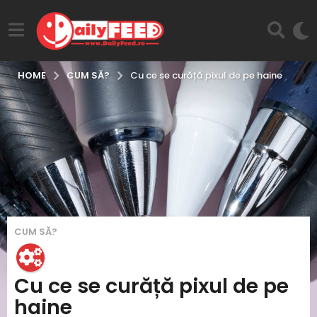
CUM SĂ?
HOME
Cu ce se curăță pixul de pe haine
4
CUM SĂ?
a
n
i
Cu ce se curăță pixul de pe
i
haine
n