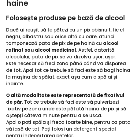
haine
Folosește produse pe bază de alcool
Dacă ai reușit să te pătezi cu un pix obișnuit, fie el
negru, albastru sau orice altă culoare, atunci
tamponează pata de pix de pe haină cu
alcool
rafinat sau alcool medicinal
. Astfel, datorită
alcoolului, pata de pix se va dizolva ușor, ușor.
Este necesar să freci zona până când va dispărea
de tot. Apoi tot ce trebuie să faci este să bagi haina
la mașina de spălat, exact așa cum o spălai și
înainte.
O altă modalitate este reprezentată de fixativul
de păr
. Tot ce trebuie să faci este să pulverizezi
fixativ pe zona unde este pătată haina de pix și să
aștepți câteva minute pentru a se usca.
Apoi o poți spăla și freca foarte bine, pentru ca pata
să iasă de tot. Poți folosi un detergent special
pentru îndepărtarea petelor.