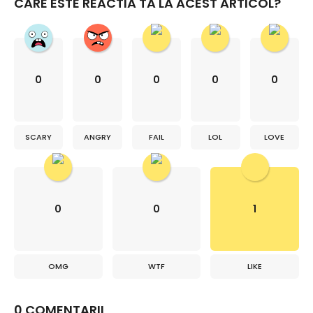
CARE ESTE REACTIA TA LA ACEST ARTICOL?
0
0
0
0
0
SCARY
ANGRY
FAIL
LOL
LOVE
0
0
1
OMG
WTF
LIKE
0 COMENTARII