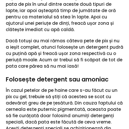
pata de pix în unul dintre aceste două tipuri de
lapte, iar apoi așteaptă timp de jumătate de oră
pentru ca materialul să stea în lapte. Apoi cu
ajutorul unei periuțe de dinți, freacă ușor zona și
clătește imediat cu apă caldă.
Dacă totuși au mai rămas câteva pete de pix și nu
a ieșit complet, atunci folosește un detergent pudră
cu puțină apă și freacă ușor zona respectivă cu o
periuță moale. Acum ar trebui să fi scăpat de tot de
pata care părea să nu mai iasă!
Folosește detergent sau amoniac
În cazul petelor de pe haine care s-au făcut cu un
pix cu gel, trebuie să știți că acestea se scot cu
adevărat greu de pe țesătură. Din cauza faptului că
cerneala este puternic pigmentată, aceasta poate
să fie curățată doar folosind anumiți detergenți
speciali, dacă pata este făcută de ceva vreme.
Acești detergenți speciali se achiziționează din