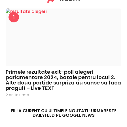
1
Primele rezultate exit-poll alegeri
parlamentare 2024, bataie pentru locul 2.
Alte doua partide surpriza au sanse sa faca
pragul! – Live TEXT
2 ani in urma
2
a
n
i
FII LA CURENT CU ULTIMELE NOUTATI! URMARESTE
DAILYFEED PE GOOGLE NEWS
i
n
u