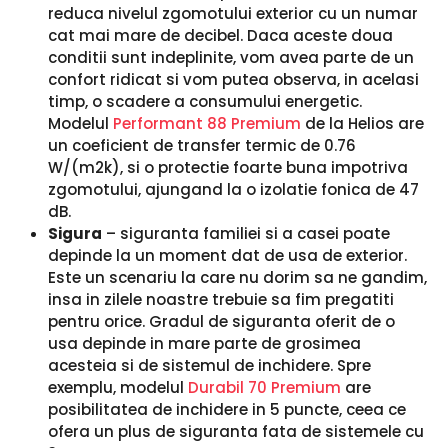
reduca nivelul zgomotului exterior cu un numar
cat mai mare de decibel. Daca aceste doua
conditii sunt indeplinite, vom avea parte de un
confort ridicat si vom putea observa, in acelasi
timp, o scadere a consumului energetic.
Modelul
Performant 88 Premium
de la Helios are
un coeficient de transfer termic de 0.76
W/(m2k), si o protectie foarte buna impotriva
zgomotului, ajungand la o izolatie fonica de 47
dB.
Sigura
– siguranta familiei si a casei poate
depinde la un moment dat de usa de exterior.
Este un scenariu la care nu dorim sa ne gandim,
insa in zilele noastre trebuie sa fim pregatiti
pentru orice. Gradul de siguranta oferit de o
usa depinde in mare parte de grosimea
acesteia si de sistemul de inchidere. Spre
exemplu, modelul
Durabil 70 Premium
are
posibilitatea de inchidere in 5 puncte, ceea ce
ofera un plus de siguranta fata de sistemele cu