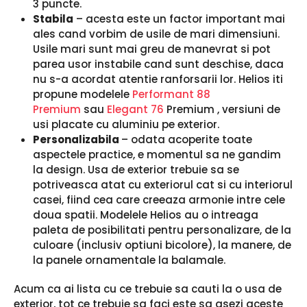
3 puncte.
Stabila
– acesta este un factor important mai
ales cand vorbim de usile de mari dimensiuni.
Usile mari sunt mai greu de manevrat si pot
parea usor instabile cand sunt deschise, daca
nu s-a acordat atentie ranforsarii lor. Helios iti
propune modelele
Performant 88
Premium
sau
Elegant 76
Premium , versiuni de
usi placate cu aluminiu pe exterior.
Personalizabila
– odata acoperite toate
aspectele practice, e momentul sa ne gandim
la design. Usa de exterior trebuie sa se
potriveasca atat cu exteriorul cat si cu interiorul
casei, fiind cea care creeaza armonie intre cele
doua spatii. Modelele Helios au o intreaga
paleta de posibilitati pentru personalizare, de la
culoare (inclusiv optiuni bicolore), la manere, de
la panele ornamentale la balamale.
Acum ca ai lista cu ce trebuie sa cauti la o usa de
exterior, tot ce trebuie sa faci este sa asezi aceste