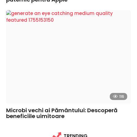
116
Microbi vechi ai Pământului: Descoperă
beneficiile uimitoare
TRENDING