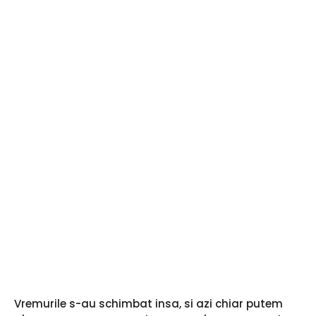
a
r
u
m
l
a
Vremurile s-au schimbat insa, si azi chiar putem