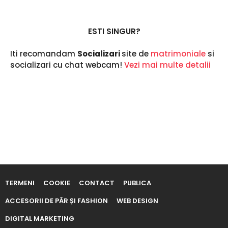
r
m
a
ESTI SINGUR?
Iti recomandam
Socializari
site de
matrimoniale
si
socializari cu chat webcam!
Vezi mai multe detalii
TERMENI
COOKIE
CONTACT
PUBLICA
ACCESORII DE PĂR ȘI FASHION
WEB DESIGN
DIGITAL MARKETING