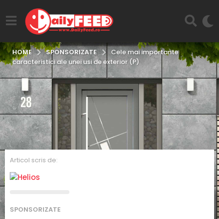
SPONSORIZATE
HOME
Cele mai importante
caracteristici ale unei usi de exterior (P)
Articol scris de:
4
SPONSORIZATE