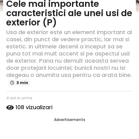
a
Cele mai importante
n
caracteristici ale unei usi de
i
exterior (P)
i
n
Usa de exterior este un element important al
u
casei, din punct de vedere practic, iar mai si
r
estetic. In ultimele decenii a inceput sa se
m
puna tot mai mult accent si pe aspectul usii
a
de exterior. Pana nu demult aceasta servea
4
doar protejarii locuintei; bunicii nostri nu isi
a
alegeau o anumita usa pentru ca arata bine.
n
i
3 min
i
n
s
4 ani in urma
4
u
c
a
108
vizualizari
r
ri
n
s
i
m
Advertisements
d
i
a
e
n
R
u