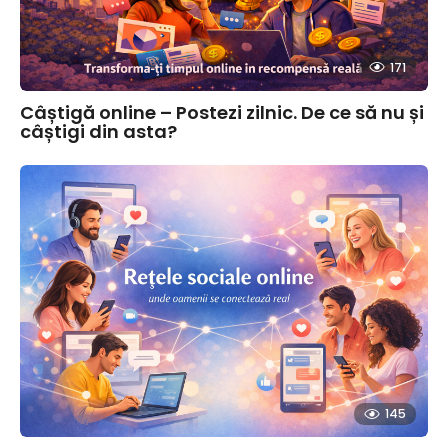
171
Câștigă online – Postezi zilnic. De ce să nu și
câștigi din asta?
145