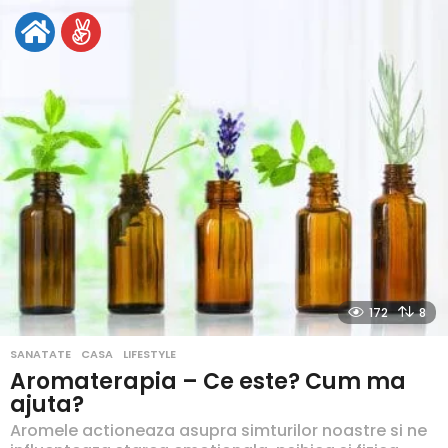
172
8
SANATATE
,
CASA
,
LIFESTYLE
Aromaterapia – Ce este? Cum ma
ajuta?
Aromele actioneaza asupra simturilor noastre si ne