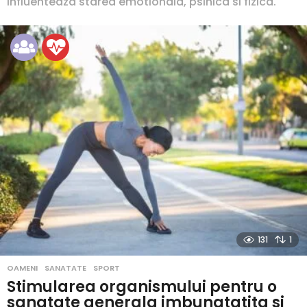
influenteaza starea emotionala, psihica si fizica.
131
1
OAMENI
,
SANATATE
,
SPORT
Stimularea organismului pentru o
sanatate generala imbunatatita si