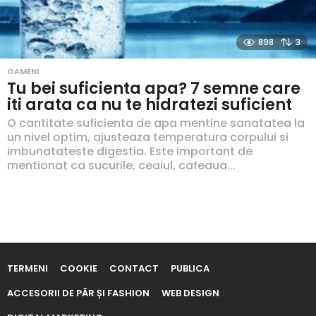
898
3
OAMENI
Tu bei suficienta apa? 7 semne care
iti arata ca nu te hidratezi suficient
O cantitate suficienta de apa mentine sanatatea la
un nivel optim, ajusteaza temperatura corpului si
imbunatateste digestia. Este important de
mentionat ca sucurile, ceaiul, cafeaua...
TERMENI
COOKIE
CONTACT
PUBLICA
ACCESORII DE PĂR ȘI FASHION
WEB DESIGN