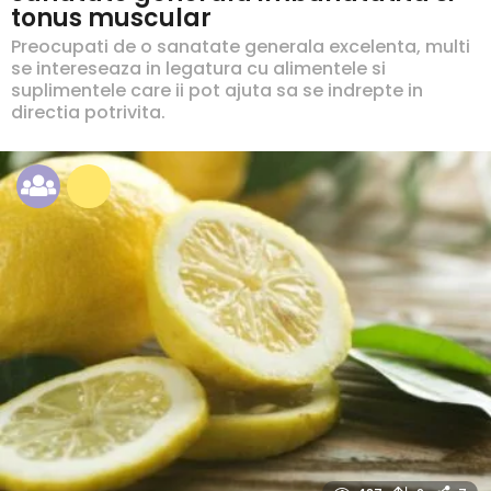
tonus muscular
Preocupati de o sanatate generala excelenta, multi
se intereseaza in legatura cu alimentele si
suplimentele care ii pot ajuta sa se indrepte in
directia potrivita.