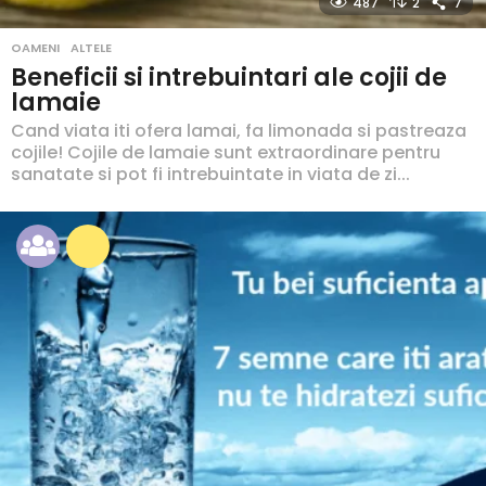
487
2
7
OAMENI
,
ALTELE
Beneficii si intrebuintari ale cojii de
lamaie
Cand viata iti ofera lamai, fa limonada si pastreaza
cojile! Cojile de lamaie sunt extraordinare pentru
sanatate si pot fi intrebuintate in viata de zi...