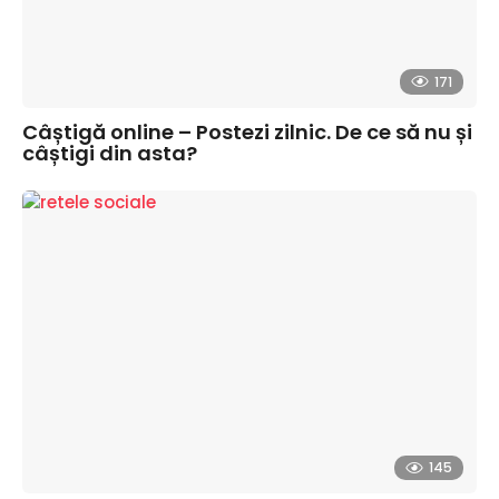
171
Câștigă online – Postezi zilnic. De ce să nu și
câștigi din asta?
145