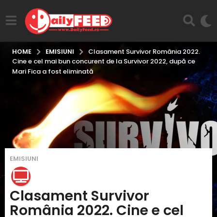
EMISIUNI
HOME
Clasament Survivor România 2022.
Cine e cel mai bun concurent de la Survivor 2022, după ce
Mari Fica a fost eliminată
4
EMISIUNI
a
n
i
Clasament Survivor
i
România 2022. Cine e cel
n