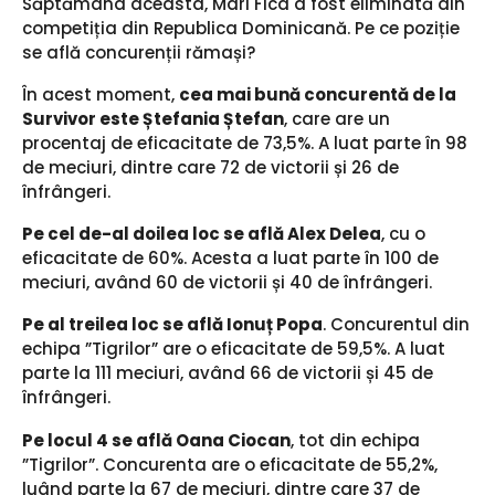
Săptămâna aceasta, Mari Fica a fost eliminată din
competiția din Republica Dominicană. Pe ce poziție
se află concurenții rămași?
În acest moment,
cea mai bună concurentă de la
Survivor este Ștefania Ștefan
, care are un
procentaj de eficacitate de 73,5%. A luat parte în 98
de meciuri, dintre care 72 de victorii și 26 de
înfrângeri.
Pe cel de-al doilea loc se află Alex Delea
, cu o
eficacitate de 60%. Acesta a luat parte în 100 de
meciuri, având 60 de victorii și 40 de înfrângeri.
Pe al treilea loc se află Ionuț Popa
. Concurentul din
echipa ”Tigrilor” are o eficacitate de 59,5%. A luat
parte la 111 meciuri, având 66 de victorii și 45 de
înfrângeri.
Pe locul 4 se află Oana Ciocan
, tot din echipa
”Tigrilor”. Concurenta are o eficacitate de 55,2%,
luând parte la 67 de meciuri, dintre care 37 de