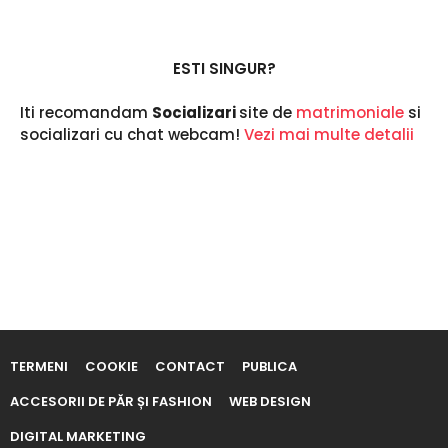
u
r
m
a
ESTI SINGUR?
Iti recomandam
Socializari
site de
matrimoniale
si
socializari cu chat webcam!
Vezi mai multe detalii
TERMENI
COOKIE
CONTACT
PUBLICA
ACCESORII DE PĂR ȘI FASHION
WEB DESIGN
DIGITAL MARKETING