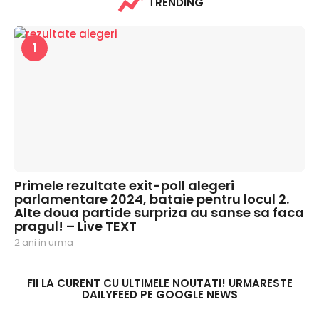
TRENDING
1
Primele rezultate exit-poll alegeri
parlamentare 2024, bataie pentru locul 2.
Alte doua partide surpriza au sanse sa faca
pragul! – Live TEXT
2 ani in urma
2
a
n
i
FII LA CURENT CU ULTIMELE NOUTATI! URMARESTE
DAILYFEED PE GOOGLE NEWS
i
n