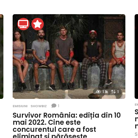
1.1k
1
E
1
EMISIUNI
,
SHOWBIZ
Survivor România: ediția din 10
mai 2022. Cine este
concurentul care a fost
S
eliminat și părăsește