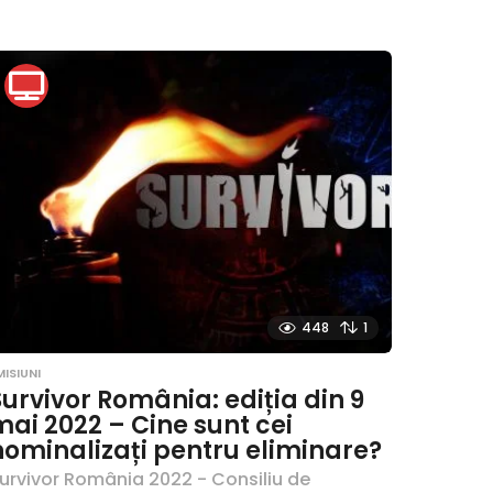
448
1
MISIUNI
Survivor România: ediția din 9
mai 2022 – Cine sunt cei
nominalizați pentru eliminare?
urvivor România 2022 - Consiliu de