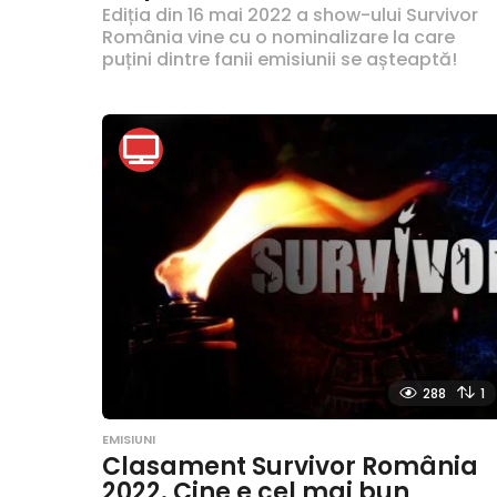
Ediția din 16 mai 2022 a show-ului Survivor
România vine cu o nominalizare la care
puțini dintre fanii emisiunii se așteaptă!
288
1
EMISIUNI
Clasament Survivor România
2022. Cine e cel mai bun