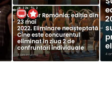
S
a
.
e
n
2.2k
2
i
Survivor România: ediția din
2
i
23 mai
n
s
u
2022. Eliminare neașteptată –
r
Cine este concurentul
p
m
eliminat în ziua 2 de
a
e
confruntări individuale
4 an
4 ani in urma
4
a
n
i
i
n
u
r
m
a