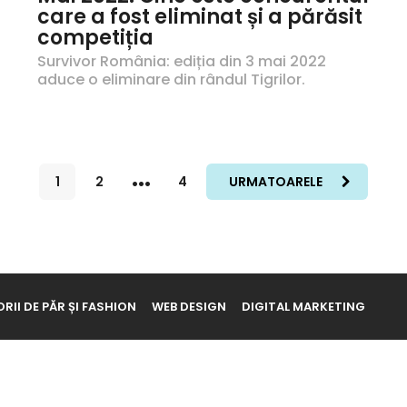
care a fost eliminat și a părăsit
competiția
Survivor România: ediția din 3 mai 2022
aduce o eliminare din rândul Tigrilor.
…
1
2
4
URMATOARELE
RII DE PĂR ȘI FASHION
WEB DESIGN
DIGITAL MARKETING