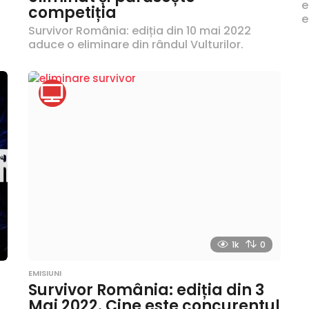
e
competiția
e
Survivor România: ediția din 10 mai 2022
aduce o eliminare din rândul Vulturilor.
1k
0
EMISIUNI
Survivor România: ediția din 3
Mai 2022. Cine este concurentul