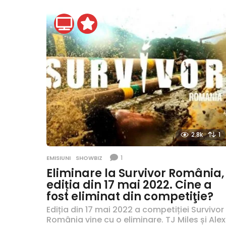
2.8k
1
1
EMISIUNI
,
SHOWBIZ
Eliminare la Survivor România,
ediția din 17 mai 2022. Cine a
fost eliminat din competiţie?
Ediția din 17 mai 2022 a competiției Survivor
România vine cu o eliminare. TJ Miles și Alex