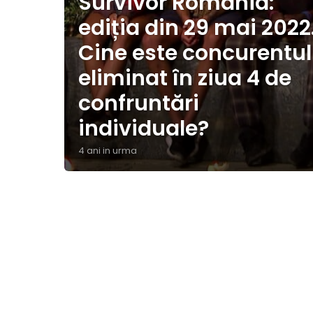
Survivor România:
ediția din 29 mai 2022
Cine este concurentul
eliminat în ziua 4 de
confruntări
individuale?
4 ani in urma
4
a
n
i
i
n
u
r
m
a