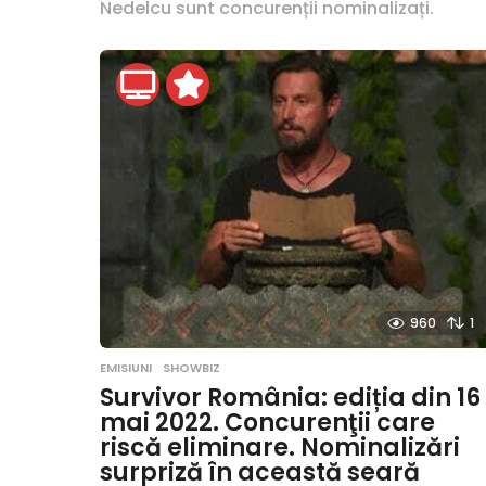
Nedelcu sunt concurenții nominalizați.
960
1
EMISIUNI
,
SHOWBIZ
Survivor România: ediția din 16
mai 2022. Concurenţii care
riscă eliminare. Nominalizări
surpriză în această seară