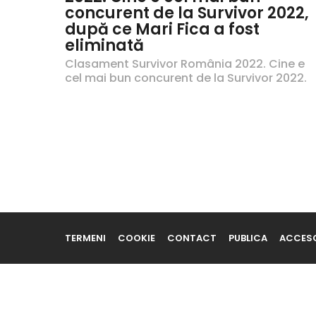
concurent de la Survivor 2022,
după ce Mari Fica a fost
eliminată
Clasament Survivor România 2022. Cine e
cel mai bun concurent de la Survivor 2022.
TERMENI
COOKIE
CONTACT
PUBLICA
ACCESO