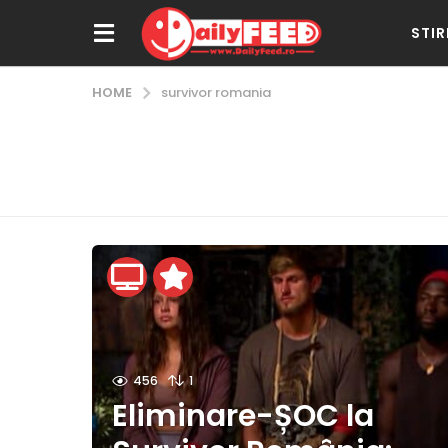
STIR
HOME
survivor romania
456
1
Eliminare-ȘOC la