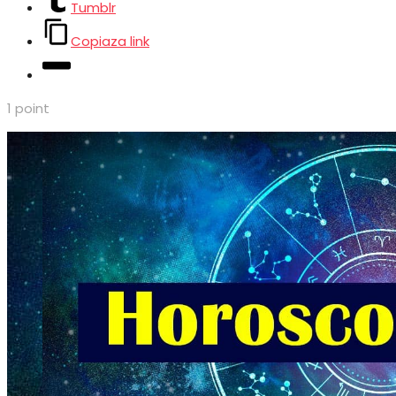
Tumblr
Copiaza link
1
point