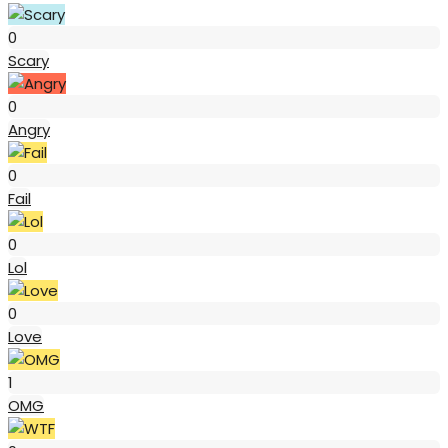
Scary
0
Scary
Angry
0
Angry
Fail
0
Fail
Lol
0
Lol
Love
0
Love
OMG
1
OMG
WTF