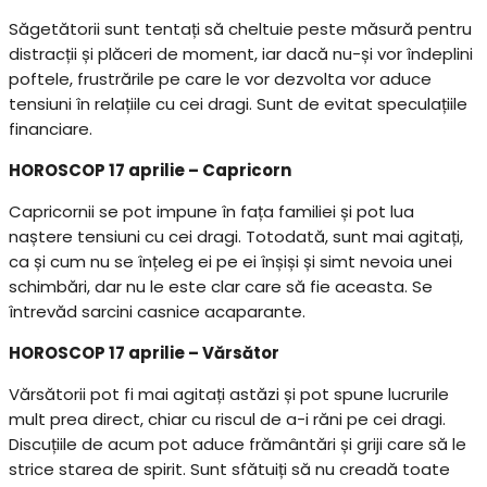
Săgetătorii sunt tentați să cheltuie peste măsură pentru
distracții și plăceri de moment, iar dacă nu-și vor îndeplini
poftele, frustrările pe care le vor dezvolta vor aduce
tensiuni în relațiile cu cei dragi. Sunt de evitat speculațiile
financiare.
HOROSCOP 17 aprilie – Capricorn
Capricornii se pot impune în fața familiei și pot lua
naștere tensiuni cu cei dragi. Totodată, sunt mai agitați,
ca și cum nu se înțeleg ei pe ei înșiși și simt nevoia unei
schimbări, dar nu le este clar care să fie aceasta. Se
întrevăd sarcini casnice acaparante.
HOROSCOP 17 aprilie – Vărsător
Vărsătorii pot fi mai agitați astăzi și pot spune lucrurile
mult prea direct, chiar cu riscul de a-i răni pe cei dragi.
Discuțiile de acum pot aduce frământări și griji care să le
strice starea de spirit. Sunt sfătuiți să nu creadă toate