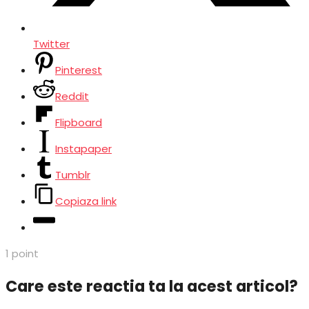
Twitter
Pinterest
Reddit
Flipboard
Instapaper
Tumblr
Copiaza link
1
point
Care este reactia ta la acest articol?