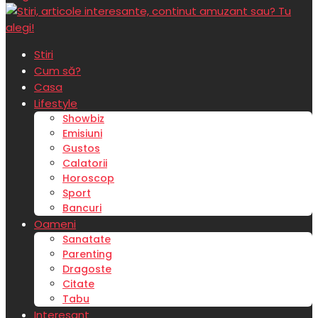
Stiri
Cum să?
Casa
Lifestyle
Showbiz
Emisiuni
Gustos
Calatorii
Horoscop
Sport
Bancuri
Oameni
Sanatate
Parenting
Dragoste
Citate
Tabu
Interesant