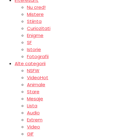
Interesant
Nu cred!
Mistere
Stiinta
Curiozitati
Enigme
SF
Istorie
Fotografii
Alte categorii
NSFW
Video
Hot
Animale
Stare
Mesaje
Lista
Audio
Extrem
Video
GIF