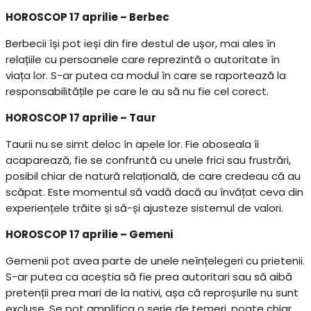
HOROSCOP 17 aprilie – Berbec
Berbecii își pot ieși din fire destul de ușor, mai ales în
relațiile cu persoanele care reprezintă o autoritate în
viața lor. S-ar putea ca modul în care se raportează la
responsabilitățile pe care le au să nu fie cel corect.
HOROSCOP 17 aprilie – Taur
Taurii nu se simt deloc în apele lor. Fie oboseala îi
acaparează, fie se confruntă cu unele frici sau frustrări,
posibil chiar de natură relațională, de care credeau că au
scăpat. Este momentul să vadă dacă au învățat ceva din
experiențele trăite și să-și ajusteze sistemul de valori.
HOROSCOP 17 aprilie – Gemeni
Gemenii pot avea parte de unele neînțelegeri cu prietenii.
S-ar putea ca aceștia să fie prea autoritari sau să aibă
pretenții prea mari de la nativi, așa că reproșurile nu sunt
excluse. Se pot amplifica o serie de temeri, poate chiar