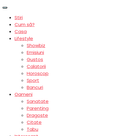
Stiri
Cum să?
Casa
Lifestyle
Showbiz
Emisiuni
Gustos
Calatorii
Horoscop
Sport
Bancuri
Oameni
Sanatate
Parenting
Dragoste
Citate
Tabu