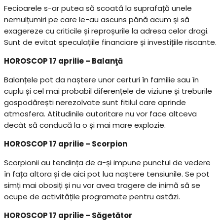
Fecioarele s-ar putea să scoată la suprafață unele
nemulțumiri pe care le-au ascuns până acum și să
exagereze cu criticile și reproșurile la adresa celor dragi.
Sunt de evitat speculațiile financiare și investițiile riscante.
HOROSCOP 17 aprilie – Balanţă
Balanțele pot da naștere unor certuri în familie sau în
cuplu și cel mai probabil diferențele de viziune și treburile
gospodărești nerezolvate sunt fitilul care aprinde
atmosfera. Atitudinile autoritare nu vor face altceva
decât să conducă la o și mai mare explozie.
HOROSCOP 17 aprilie – Scorpion
Scorpionii au tendința de a-și impune punctul de vedere
în fața altora și de aici pot lua naștere tensiunile. Se pot
simți mai obosiți și nu vor avea tragere de inimă să se
ocupe de activitățile programate pentru astăzi.
HOROSCOP 17 aprilie – Săgetător