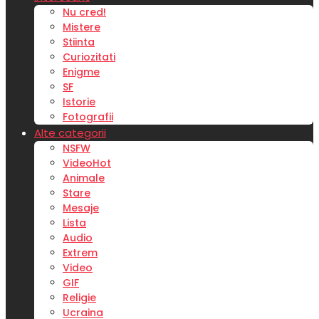
Nu cred!
Mistere
Stiinta
Curiozitati
Enigme
SF
Istorie
Fotografii
Alte categorii
NSFW
Video
Hot
Animale
Stare
Mesaje
Lista
Audio
Extrem
Video
GIF
Religie
Ucraina