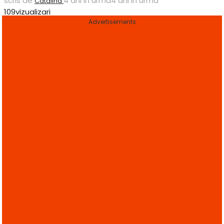
scris de
4 ani in urma
4 ani in urma
Catalina
109
vizualizari
Advertisements