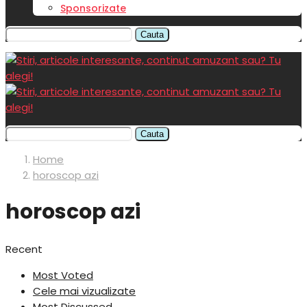
Sponsorizate
Cauta
Cauta
Home
horoscop azi
horoscop azi
Recent
Most Voted
Cele mai vizualizate
Most Discussed