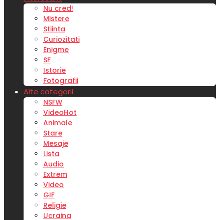
Nu cred!
Mistere
Stiinta
Curiozitati
Enigme
SF
Istorie
Fotografii
Alte categorii
NSFW
Video
Hot
Animale
Stare
Mesaje
Lista
Audio
Extrem
Video
GIF
Religie
Ucraina