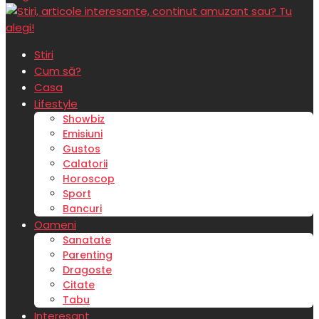
Stiri
Cum să?
Casa
Lifestyle
Showbiz
Emisiuni
Gustos
Calatorii
Horoscop
Sport
Bancuri
Oameni
Sanatate
Parenting
Dragoste
Citate
Tabu
Interesant