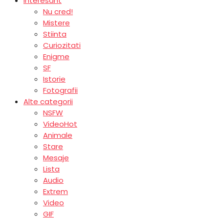
Interesant
Nu cred!
Mistere
Stiinta
Curiozitati
Enigme
SF
Istorie
Fotografii
Alte categorii
NSFW
Video
Hot
Animale
Stare
Mesaje
Lista
Audio
Extrem
Video
GIF