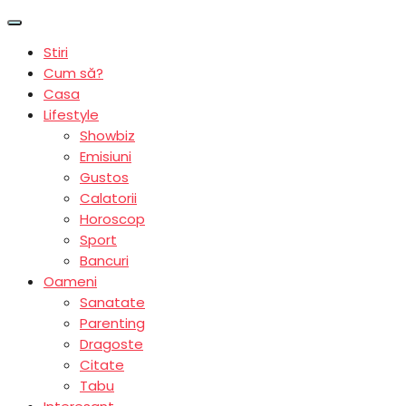
Stiri
Cum să?
Casa
Lifestyle
Showbiz
Emisiuni
Gustos
Calatorii
Horoscop
Sport
Bancuri
Oameni
Sanatate
Parenting
Dragoste
Citate
Tabu