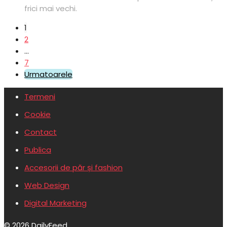
frici mai vechi.
1
2
…
7
Urmatoarele
Termeni
Cookie
Contact
Publica
Accesorii de păr și fashion
Web Design
Digital Marketing
© 2026 DailyFeed