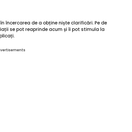
 în încercarea de a obține niște clarificări. Pe de
ații se pot reaprinde acum și îi pot stimula la
licați.
vertisements