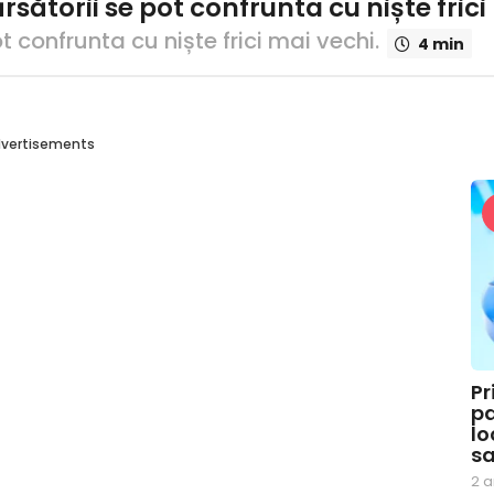
ătorii se pot confrunta cu niște frici
 confrunta cu niște frici mai vechi.
4 min
vertisements
Pr
pa
lo
sa
2 a