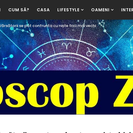
I
CUM SĂ?
CASA
LIFESTYLE
OAMENI
INTE
sătorii se pot confrunta cu niște frici mai vechi