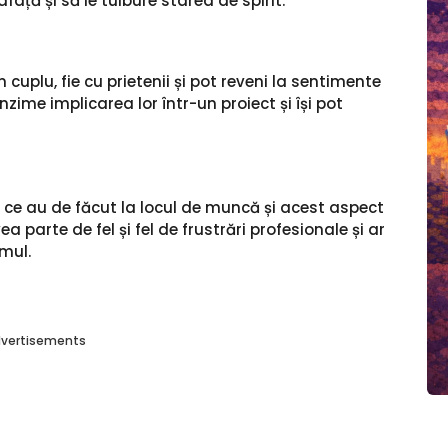
față și să le tulbure starea de spirit.
n cuplu, fie cu prietenii și pot reveni la sentimente
ime implicarea lor într-un proiect și își pot
a ce au de făcut la locul de muncă și acest aspect
vea parte de fel și fel de frustrări profesionale și ar
mul.
vertisements