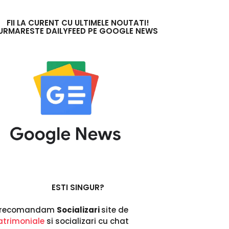
a
n
i
FII LA CURENT CU ULTIMELE NOUTATI!
URMARESTE DAILYFEED PE GOOGLE NEWS
i
n
u
r
m
a
ESTI SINGUR?
i recomandam
Socializari
site de
trimoniale
si socializari cu chat