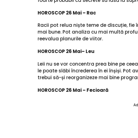
foarte probabil ca secrete să iasă la supra
HOROSCOP 26 Mai – Rac
Racii pot relua niște teme de discuție, fie î
mai bune. Pot analiza cu mai multă profunz
reevalua planurile de viitor.
HOROSCOP 26 Mai– Leu
Leii nu se vor concentra prea bine pe cee
le poate slăbi încrederea în ei înșiși. Pot a
trebui să-și reorganizeze mai bine progra
HOROSCOP 26 Mai – Fecioară
Ad