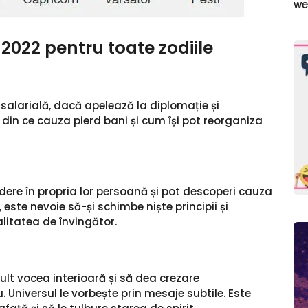
w
 2022 pentru toate zodiile
 salarială, dacă apelează la diplomație și
 din ce cauza pierd bani și cum își pot reorganiza
edere în propria lor persoană și pot descoperi cauza
 este nevoie să-și schimbe niște principii și
alitatea de învingător.
ult vocea interioară și să dea crezare
. Universul le vorbește prin mesaje subtile. Este