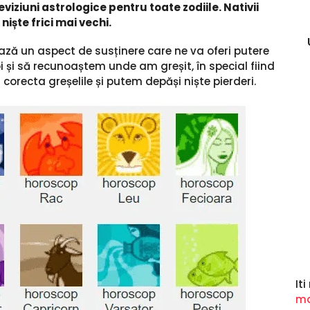
viziuni astrologice pentru toate zodiile. Nativii
iște frici mai vechi.
ază un aspect de susținere care ne va oferi putere
oi și să recunoaștem unde am greșit, în special fiind
 corecta greșelile și putem depăși niște pierderi.
It
ma