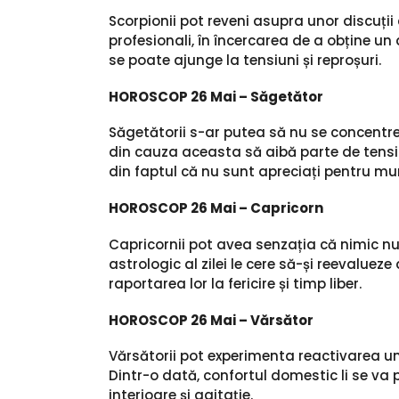
Scorpionii pot reveni asupra unor discuții
profesionali, în încercarea de a obține un 
se poate ajunge la tensiuni și reproșuri.
HOROSCOP 26 Mai – Săgetător
Săgetătorii s-ar putea să nu se concentrez
din cauza aceasta să aibă parte de tensiu
din faptul că nu sunt apreciați pentru mu
HOROSCOP 26 Mai – Capricorn
Capricornii pot avea senzația că nimic nu 
astrologic al zilei le cere să-și reevaluez
raportarea lor la fericire și timp liber.
HOROSCOP 26 Mai – Vărsător
Vărsătorii pot experimenta reactivarea uno
Dintr-o dată, confortul domestic li se va p
interioare și agitație.