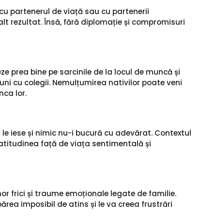
 cu partenerul de viață sau cu partenerii
alt rezultat. Însă, fără diplomație și compromisuri
e prea bine pe sarcinile de la locul de muncă și
ni cu colegii. Nemulțumirea nativilor poate veni
nca lor.
le iese și nimic nu-i bucură cu adevărat. Contextul
e atitudinea față de viața sentimentală și
r frici și traume emoționale legate de familie.
ărea imposibil de atins și le va creea frustrări