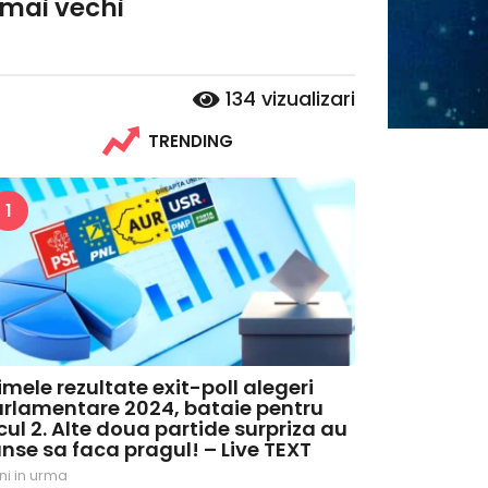
 mai vechi
134
vizualizari
TRENDING
1
imele rezultate exit-poll alegeri
rlamentare 2024, bataie pentru
cul 2. Alte doua partide surpriza au
nse sa faca pragul! – Live TEXT
ni in urma
2