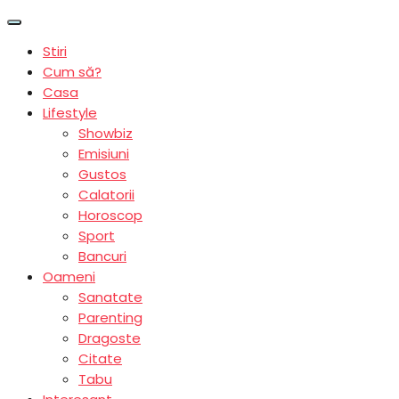
Stiri
Cum să?
Casa
Lifestyle
Showbiz
Emisiuni
Gustos
Calatorii
Horoscop
Sport
Bancuri
Oameni
Sanatate
Parenting
Dragoste
Citate
Tabu