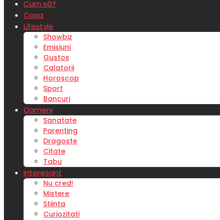
Cum să?
Casa
Lifestyle
Showbiz
Emisiuni
Gustos
Calatorii
Horoscop
Sport
Bancuri
Oameni
Sanatate
Parenting
Dragoste
Citate
Tabu
Interesant
Nu cred!
Mistere
Stiinta
Curiozitati