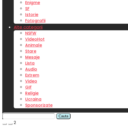
Enigme
SF
Istorie
Fotografii
Alte categorii
NSFW
Video
Hot
Animale
Stare
Mesaje
Lista
Audio
Extrem
Video
GIF
Religie
Ucraina
Sponsorizate
Cauta
2