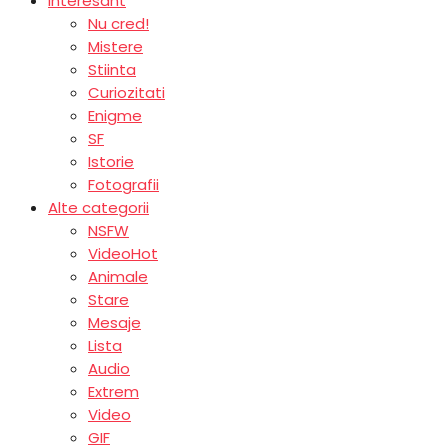
Interesant
Nu cred!
Mistere
Stiinta
Curiozitati
Enigme
SF
Istorie
Fotografii
Alte categorii
NSFW
Video
Hot
Animale
Stare
Mesaje
Lista
Audio
Extrem
Video
GIF