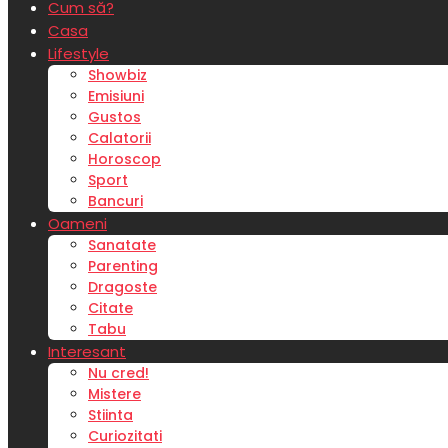
Cum să?
Casa
Lifestyle
Showbiz
Emisiuni
Gustos
Calatorii
Horoscop
Sport
Bancuri
Oameni
Sanatate
Parenting
Dragoste
Citate
Tabu
Interesant
Nu cred!
Mistere
Stiinta
Curiozitati