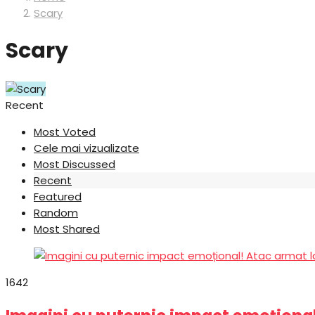
Scary
Scary
Scary
Recent
Most Voted
Cele mai vizualizate
Most Discussed
Recent
Featured
Random
Most Shared
164
2