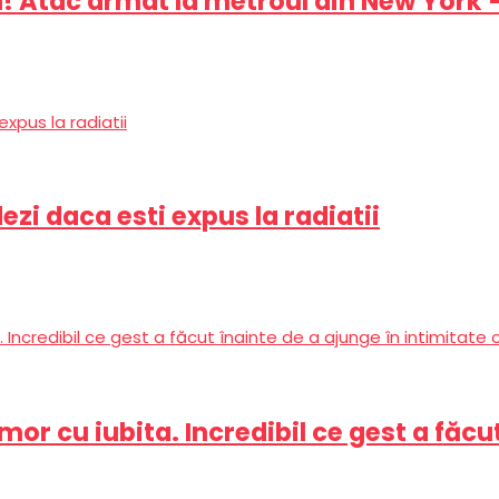
 Atac armat la metroul din New York – 1
zi daca esti expus la radiatii
or cu iubita. Incredibil ce gest a făcu