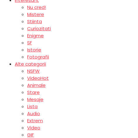
Interesant
Nu cred!
Mistere
Stiinta
Curiozitati
Enigme
SF
Istorie
Fotografii
Alte categorii
NSFW
Video
Hot
Animale
Stare
Mesaje
Lista
Audio
Extrem
Video
GIF