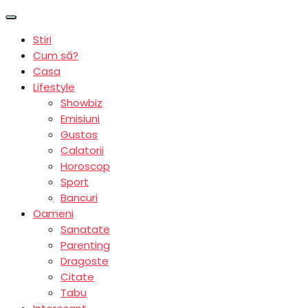
Stiri
Cum să?
Casa
Lifestyle
Showbiz
Emisiuni
Gustos
Calatorii
Horoscop
Sport
Bancuri
Oameni
Sanatate
Parenting
Dragoste
Citate
Tabu