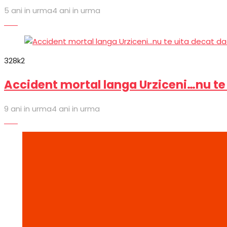
5 ani in urma
4 ani in urma
Stiri
32
8k
2
Accident mortal langa Urziceni…nu te
9 ani in urma
4 ani in urma
Stiri