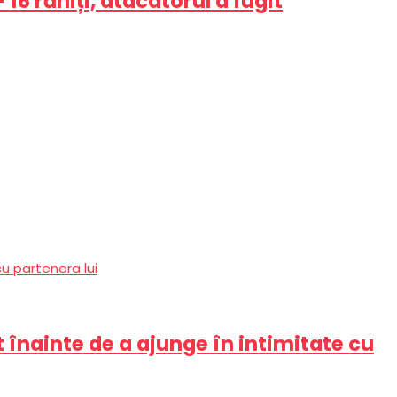
6 răniți, atacatorul a fugit
t înainte de a ajunge în intimitate cu