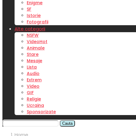
Enigme
SF
Istorie
Fotografii
Alte categorii
NSFW
Video
Hot
Animale
Stare
Mesaje
Lista
Audio
Extrem
Video
GIF
Religie
Ucraina
Sponsorizate
Cauta
Home