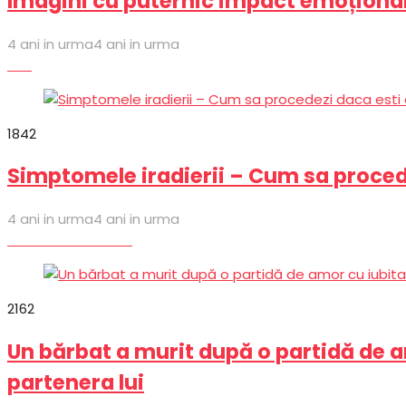
Imagini cu puternic impact emoțional!
4 ani in urma
4 ani in urma
Stiri
184
2
Simptomele iradierii – Cum sa procede
4 ani in urma
4 ani in urma
Cum să?
Sanatate
216
2
Un bărbat a murit după o partidă de am
partenera lui