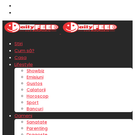
Stiri
Cum să?
Casa
Lifestyle
Showbiz
Emisiuni
Gustos
Calatorii
Horoscop
Sport
Bancuri
Oameni
Sanatate
Parenting
Dragoste