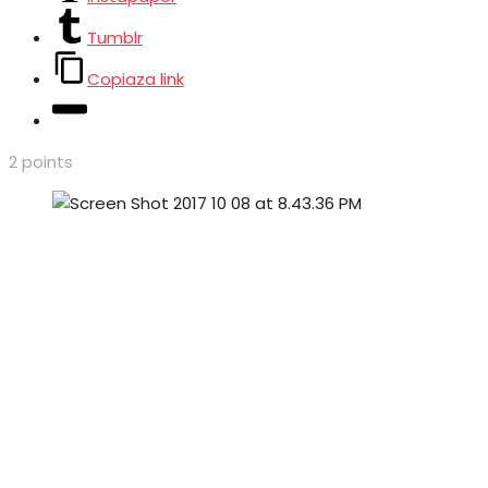
Tumblr
Copiaza link
2
points