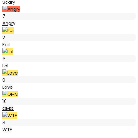
Scary
Angry
7
Angry
Fail
2
Fail
Lol
5
Lol
Love
0
Love
OMG
16
OMG
WTF
3
WTF
Like