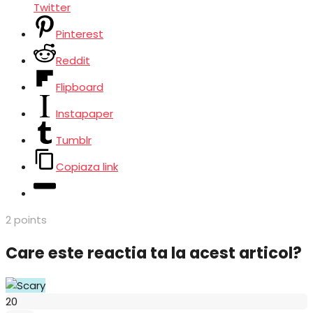
Twitter
Pinterest
Reddit
Flipboard
Instapaper
Tumblr
Copiaza link
2
points
Care este reactia ta la acest articol?
Scary
20