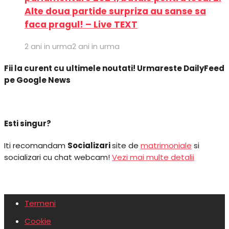
Alte doua partide surpriza au sanse sa
faca pragul! – Live TEXT
2 ani in urma
2 ani in urma
Fii la curent cu ultimele noutati! Urmareste DailyFeed
pe Google News
Esti singur?
Iti recomandam
Socializari
site de
matrimoniale
si
socializari cu chat webcam!
Vezi mai multe detalii
Termeni
Cookie