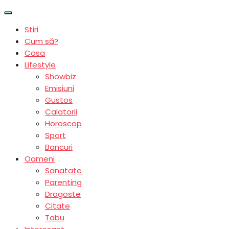
Stiri
Cum să?
Casa
Lifestyle
Showbiz
Emisiuni
Gustos
Calatorii
Horoscop
Sport
Bancuri
Oameni
Sanatate
Parenting
Dragoste
Citate
Tabu