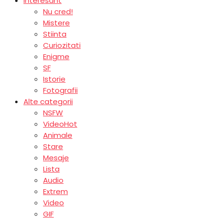
Interesant
Nu cred!
Mistere
Stiinta
Curiozitati
Enigme
SF
Istorie
Fotografii
Alte categorii
NSFW
Video
Hot
Animale
Stare
Mesaje
Lista
Audio
Extrem
Video
GIF