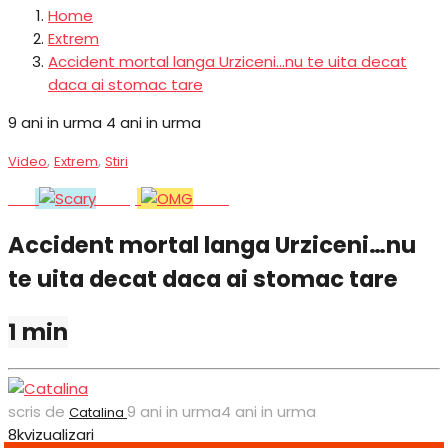
Home
Extrem
Accident mortal langa Urziceni...nu te uita decat
daca ai stomac tare
9 ani in urma
4 ani in urma
,
,
Video
Extrem
Stiri
Stiri
Scary
OMG
Accident mortal langa Urziceni…nu
te uita decat daca ai stomac tare
1 min
scris de
9 ani in urma
4 ani in urma
Catalina
8k
vizualizari