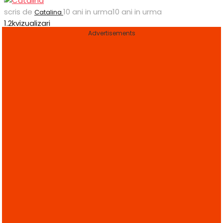
scris de
10 ani in urma
10 ani in urma
Catalina
1.2k
vizualizari
Advertisements