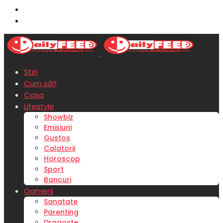
Stiri
Cum să?
Casa
Lifestyle
Showbiz
Emisiuni
Gustos
Calatorii
Horoscop
Sport
Bancuri
Oameni
Sanatate
Parenting
Dragoste