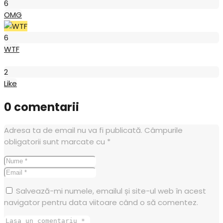
6
OMG
WTF
6
WTF
Like
2
Like
0 comentarii
Adresa ta de email nu va fi publicată.
Câmpurile
obligatorii sunt marcate cu
*
Salvează-mi numele, emailul și site-ul web în acest
navigator pentru data viitoare când o să comentez.