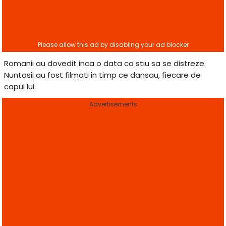
Romanii au dovedit inca o data ca stiu sa se distreze.
Nuntasii au fost filmati in timp ce dansau, fiecare de
capul lui.
Advertisements