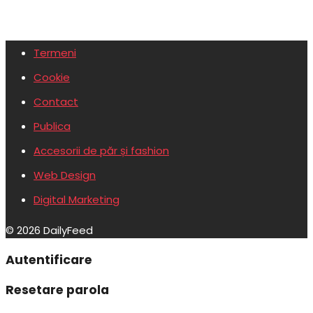
Termeni
Cookie
Contact
Publica
Accesorii de păr și fashion
Web Design
Digital Marketing
© 2026 DailyFeed
Autentificare
Resetare parola