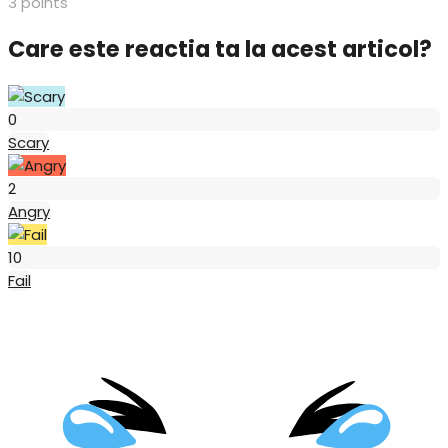
3
points
Care este reactia ta la acest articol?
Scary
0
Scary
Angry
2
Angry
Fail
10
Fail