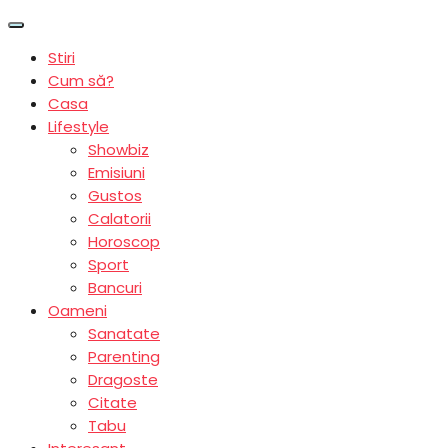
Stiri
Cum să?
Casa
Lifestyle
Showbiz
Emisiuni
Gustos
Calatorii
Horoscop
Sport
Bancuri
Oameni
Sanatate
Parenting
Dragoste
Citate
Tabu