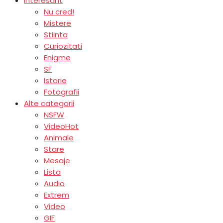
Interesant
Nu cred!
Mistere
Stiinta
Curiozitati
Enigme
SF
Istorie
Fotografii
Alte categorii
NSFW
Video
Hot
Animale
Stare
Mesaje
Lista
Audio
Extrem
Video
GIF