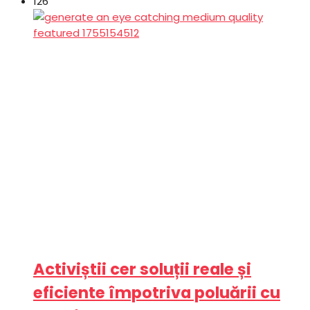
126
Activiștii cer soluții reale și
eficiente împotriva poluării cu