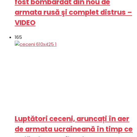
fost bombardat din nou de
armata rusă şi complet distrus –
VIDEO
165
Luptători ceceni, aruncați în aer
de armata ucraineană în timp ce