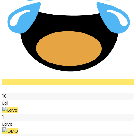
Lol
10
Lol
Love
1
Love
OMG