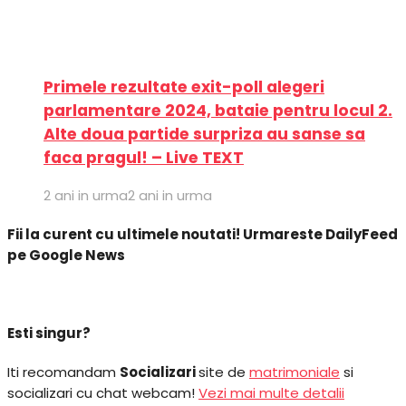
Primele rezultate exit-poll alegeri
parlamentare 2024, bataie pentru locul 2.
Alte doua partide surpriza au sanse sa
faca pragul! – Live TEXT
2 ani in urma
2 ani in urma
Fii la curent cu ultimele noutati! Urmareste DailyFeed
pe Google News
Esti singur?
Iti recomandam
Socializari
site de
matrimoniale
si
socializari cu chat webcam!
Vezi mai multe detalii