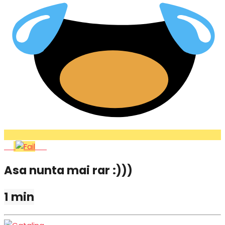
Lol
Fail
Asa nunta mai rar :)))
1 min