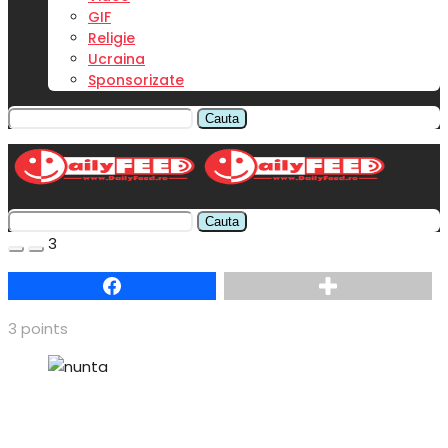
GIF
Religie
Ucraina
Sponsorizate
Cauta
Cauta
3
Facebook
3
points