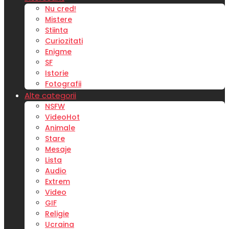
Nu cred!
Mistere
Stiinta
Curiozitati
Enigme
SF
Istorie
Fotografii
Alte categorii
NSFW
Video
Hot
Animale
Stare
Mesaje
Lista
Audio
Extrem
Video
GIF
Religie
Ucraina