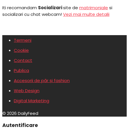
Iti recomandam
Socializari
site de
matrimoniale
si
socializari cu chat webcam!
Vezi mai multe detalii
Termeni
Cookie
Contact
Publica
Accesorii de păr și fashion
Web Design
Digital Marketing
© 2026 DailyFeed
Autentificare