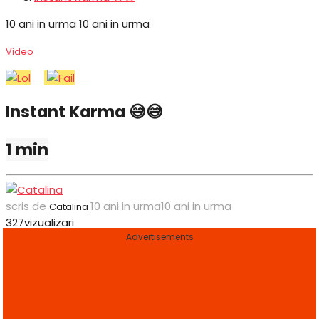
10 ani in urma
10 ani in urma
Video
Lol
Fail
Instant Karma 😅😅
1 min
scris de
10 ani in urma
10 ani in urma
Catalina
327
vizualizari
Advertisements