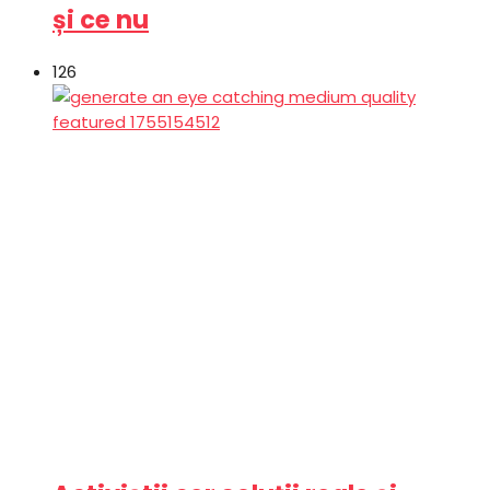
și ce nu
126