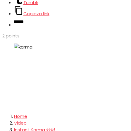
Tumblr
Copiaza link
2
points
Home
Video
Instant Karma 😅😅