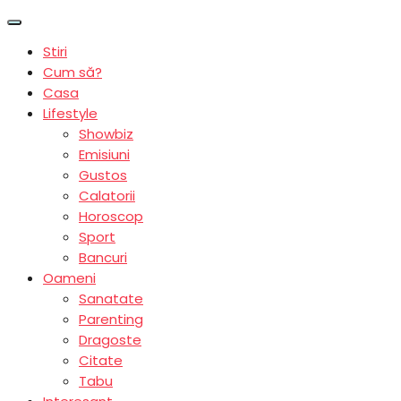
Stiri
Cum să?
Casa
Lifestyle
Showbiz
Emisiuni
Gustos
Calatorii
Horoscop
Sport
Bancuri
Oameni
Sanatate
Parenting
Dragoste
Citate
Tabu