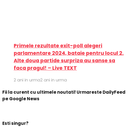
Primele rezultate exit-poll alegeri
parlamentare 2024, bataie pentru locul 2.
Alte doua partide surpriza au sanse sa
faca pragul! – Live TEXT
2 ani in urma
2 ani in urma
Fii la curent cu ultimele noutati! Urmareste DailyFeed
pe Google News
Esti singur?