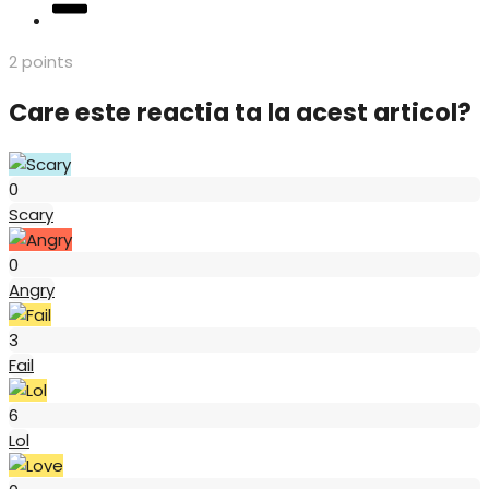
2
points
Care este reactia ta la acest articol?
Scary
0
Scary
Angry
0
Angry
Fail
3
Fail
Lol
6
Lol
Love