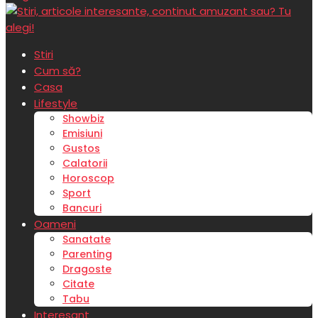
Stiri
Cum să?
Casa
Lifestyle
Showbiz
Emisiuni
Gustos
Calatorii
Horoscop
Sport
Bancuri
Oameni
Sanatate
Parenting
Dragoste
Citate
Tabu
Interesant