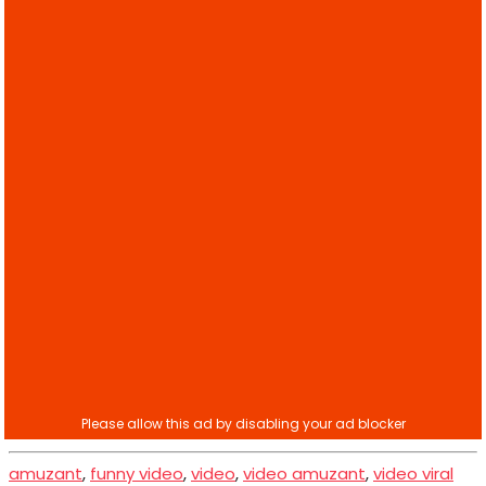
amuzant
,
funny video
,
video
,
video amuzant
,
video viral