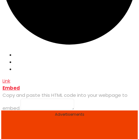
Link
Embed
Copy and paste this HTML code into your webpage to
embed.
Advertisements