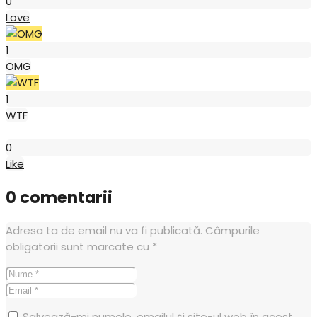
0
Love
OMG
1
OMG
WTF
1
WTF
Like
0
Like
0 comentarii
Adresa ta de email nu va fi publicată.
Câmpurile
obligatorii sunt marcate cu
*
Salvează-mi numele, emailul și site-ul web în acest