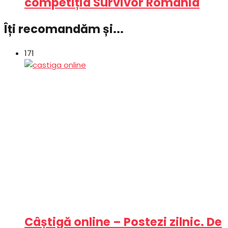
competiția Survivor România
Îți recomandăm și...
171
Câștigă online – Postezi zilnic. De