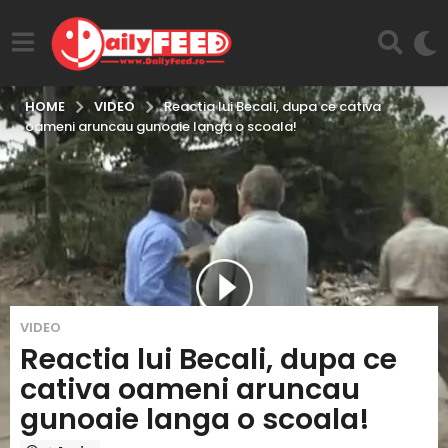
VIDEO
HOME
Reactia lui Becali, dupa ce cativa
oameni aruncau gunoaie langa o scoala!
9
VIDEO
a
Reactia lui Becali, dupa ce
n
cativa oameni aruncau
i
gunoaie langa o scoala!
i
n