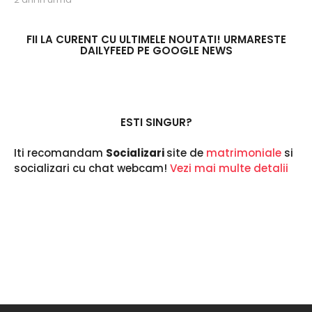
a
n
i
FII LA CURENT CU ULTIMELE NOUTATI! URMARESTE
DAILYFEED PE GOOGLE NEWS
i
n
u
r
m
a
ESTI SINGUR?
Iti recomandam
Socializari
site de
matrimoniale
si
socializari cu chat webcam!
Vezi mai multe detalii