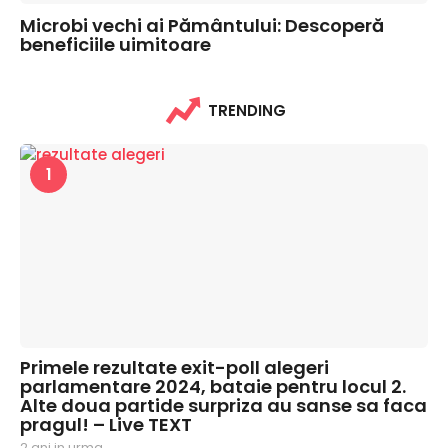
Microbi vechi ai Pământului: Descoperă
beneficiile uimitoare
TRENDING
1
Primele rezultate exit-poll alegeri
parlamentare 2024, bataie pentru locul 2.
Alte doua partide surpriza au sanse sa faca
pragul! – Live TEXT
2 ani in urma
2