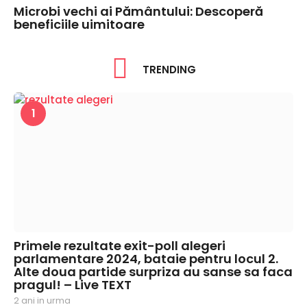
Microbi vechi ai Pământului: Descoperă
beneficiile uimitoare
TRENDING
1
Primele rezultate exit-poll alegeri
parlamentare 2024, bataie pentru locul 2.
Alte doua partide surpriza au sanse sa faca
pragul! – Live TEXT
2 ani in urma
2