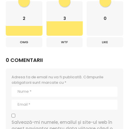
2
3
0
OMG
WTF
LIKE
0 COMENTARII
Adresa ta de email nu va fi publicată.
Câmpurile
obligatorii sunt marcate cu
*
Salvează-mi numele, emailul și site-ul web în
acest navigator pentru data viitoare când o