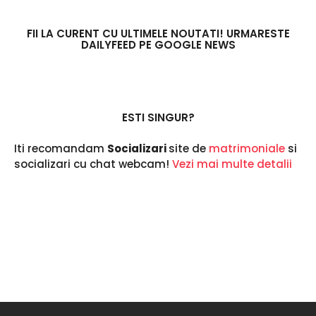
a
n
i
FII LA CURENT CU ULTIMELE NOUTATI! URMARESTE
DAILYFEED PE GOOGLE NEWS
i
n
u
r
m
a
ESTI SINGUR?
Iti recomandam
Socializari
site de
matrimoniale
si
socializari cu chat webcam!
Vezi mai multe detalii