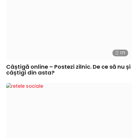
171
Câștigă online – Postezi zilnic. De ce să nu și
câștigi din asta?