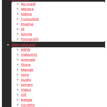
Nu cred!
Mistere
Stiinta
Curiozitati
Enigme
SF
Istorie
Fotografii
Alte categorii
NSFW
Video
Hot
Animale
Stare
Mesaje
Lista
Audio
Extrem
Video
GIF
Religie
Ucraina