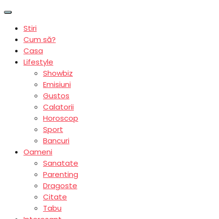
Stiri
Cum să?
Casa
Lifestyle
Showbiz
Emisiuni
Gustos
Calatorii
Horoscop
Sport
Bancuri
Oameni
Sanatate
Parenting
Dragoste
Citate
Tabu