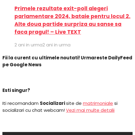
Primele rezultate exit-poll alegeri
parlamentare 2024, bataie pentru locul 2.
Alte doua partide surpriza au sanse sa
faca pragul! – Live TEXT
2 ani in urma
2 ani in urma
Fii la curent cu ultimele noutati! Urmareste DailyFeed
pe Google News
Esti singur?
Iti recomandam
Socializari
site de
matrimoniale
si
socializari cu chat webcam!
Vezi mai multe detalii