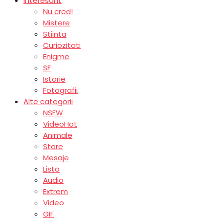
Interesant
Nu cred!
Mistere
Stiinta
Curiozitati
Enigme
SF
Istorie
Fotografii
Alte categorii
NSFW
Video
Hot
Animale
Stare
Mesaje
Lista
Audio
Extrem
Video
GIF