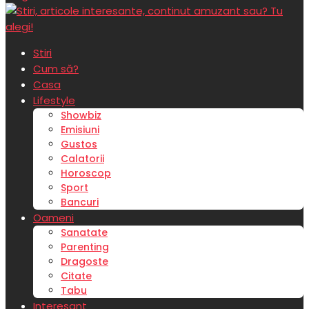
Stiri
Cum să?
Casa
Lifestyle
Showbiz
Emisiuni
Gustos
Calatorii
Horoscop
Sport
Bancuri
Oameni
Sanatate
Parenting
Dragoste
Citate
Tabu
Interesant