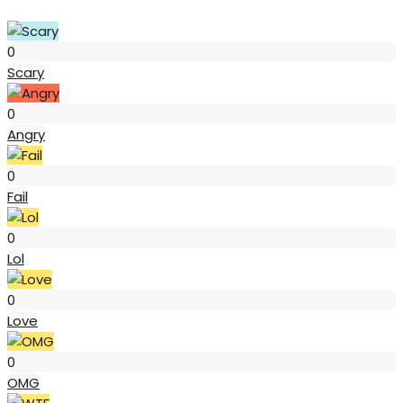
Scary
0
Scary
Angry
0
Angry
Fail
0
Fail
Lol
0
Lol
Love
0
Love
OMG
0
OMG