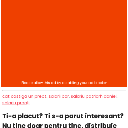
cat castiga un preot
,
salarii bor
,
salariu patriarh daniel
,
salariu preoți
Ti-a placut? Ti s-a parut interesant?
Nu tine doar pentru tine, distribuie