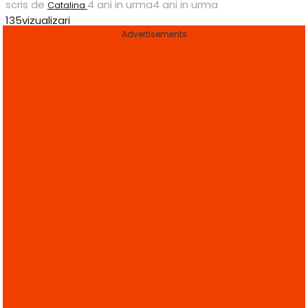
scris de
4 ani in urma
4 ani in urma
Catalina
135
vizualizari
Advertisements