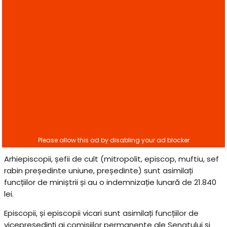
Arhiepiscopii, șefii de cult (mitropolit, episcop, muftiu, sef
rabin președinte uniune, președinte) sunt asimilați
funcțiilor de miniștrii și au o indemnizație lunară de 21.840
lei.
Episcopii, și episcopii vicari sunt asimilați funcțiilor de
vicepreședinți ai comisiilor permanente ale Senatului și