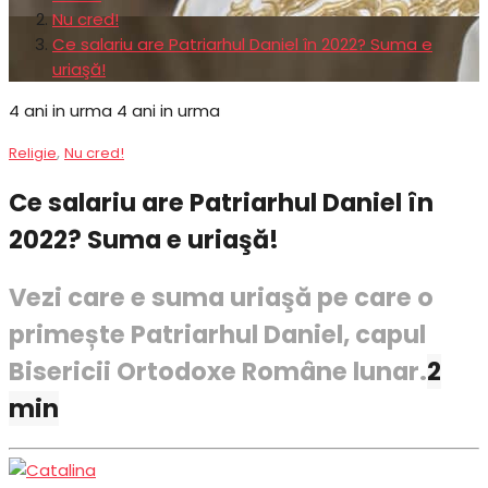
Nu cred!
Ce salariu are Patriarhul Daniel în 2022? Suma e
uriaşă!
4 ani in urma
4 ani in urma
,
Religie
Nu cred!
Ce salariu are Patriarhul Daniel în
2022? Suma e uriaşă!
Vezi care e suma uriaşă pe care o
primește Patriarhul Daniel, capul
Bisericii Ortodoxe Române lunar.
2
min