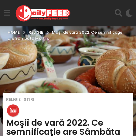
RELIGIE
HOME
Moşii de vară 2022. Ce semnificaţie
are Sâmbăta Morţilor
4
,
RELIGIE
STIRI
a
n
i
Moşii de vară 2022. Ce
i
semnificaţie are Sâmbăta
n