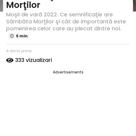
Morţilor
u
r
Moşii de vară 2022. Ce semnificaţie are
m
Sâmbăta Morţilor şi cât de importantă este
a
pomenirea celor care au plecat dintre noi.
4
a
5 min
n
i
s
4 ani in urma
4
i
c
a
333
vizualizari
ri
n
n
s
i
u
Advertisements
d
i
r
e
n
m
C
u
a
a
r
t
m
a
a
l
i
n
a