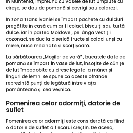
În Muntenia, împreună cu vasele de lut umplute cu
cireșe, se dau de pomană și covrigi sau colarezi.
În zona Transilvaniei se împart pachete cu dulciuri
pregătite în casă cum ar fi colaci, biscuiți sau turtă
dulce, iar în partea Moldovei, pe lângă vestiții
cozonaci, se duc la biserică fructe și colaci unși cu
miere, nucă măcinată și scorțișoară.
La sărbătoarea „Moşilor de vară” , bucatele date de
pomană se împart în vase de lut, însoțite de cănițe
de lut împodobite cu cireșe legate la mâner și
linguri de lemn. Se spune că aceste ofrande
reprezintă punți de legătură între viața
pământeană și cea veșnică.
Pomenirea celor adormiţi, datorie de
suflet
Pomenirea celor adormiţi este considerată ca fiind
o datorie de suflet a fiecărui creştin. De aceea,