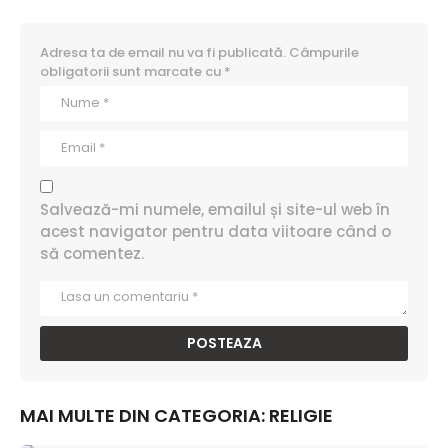
Adresa ta de email nu va fi publicată.
Câmpurile
obligatorii sunt marcate cu
*
Salvează-mi numele, emailul și site-ul web în
acest navigator pentru data viitoare când o
să comentez.
MAI MULTE DIN CATEGORIA:
RELIGIE