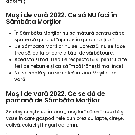
adormiți.
Moşii de vară 2022. Ce să NU faci în
Sâmbăta Morţilor
În Sâmbăta Morţilor nu se mătură pentru că se
spune că gunoiul “ajunge în gura morților”.
De Sâmbata Morților nu se lucrează, nu se face
treabă, ca la oricare altă zi de sărbătoare.
Această zi mai trebuie respectată și pentru a te
feri de nebunie și ca să îmbătrânești mai încet.
Nu se spală şi nu se calcă în ziua Moşilor de
vară.
Moşii de vară 2022. Ce se dă de
pomană de Sâmbăta Morţilor
Se obişnuieşte ca în ziua „moşilor” să se împartă şi
vase în care gospodinele pun orez cu lapte, cireşe,
colivă, colaci şi linguri de lemn.