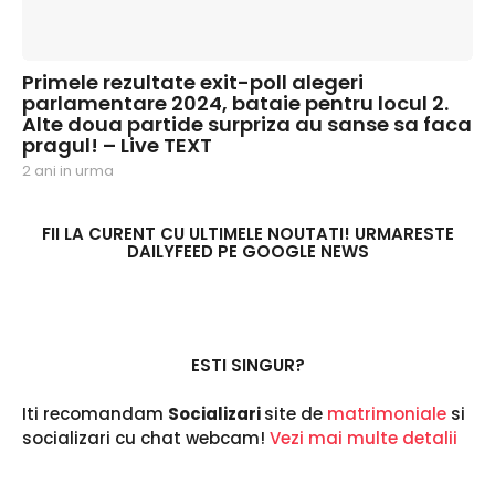
Primele rezultate exit-poll alegeri
parlamentare 2024, bataie pentru locul 2.
Alte doua partide surpriza au sanse sa faca
pragul! – Live TEXT
2 ani in urma
2
a
n
i
FII LA CURENT CU ULTIMELE NOUTATI! URMARESTE
DAILYFEED PE GOOGLE NEWS
i
n
u
r
m
a
ESTI SINGUR?
Iti recomandam
Socializari
site de
matrimoniale
si
socializari cu chat webcam!
Vezi mai multe detalii