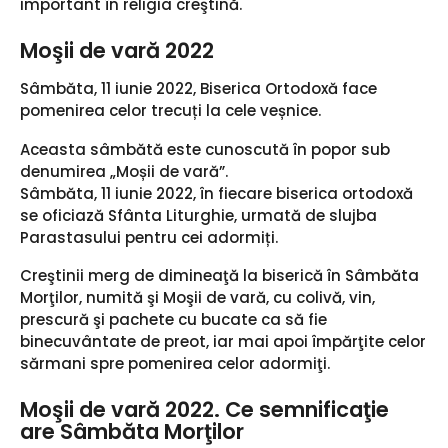
important în religia creştină.
Moşii de vară 2022
Sâmbăta, 11 iunie 2022, Biserica Ortodoxă face
pomenirea celor trecuți la cele veșnice.
Aceasta sâmbătă este cunoscută în popor sub
denumirea „Moșii de vară”.
Sâmbăta, 11 iunie 2022, în fiecare biserica ortodoxă
se oficiază Sfânta Liturghie, urmată de slujba
Parastasului pentru cei adormiți.
Creştinii merg de dimineaţă la biserică în Sâmbăta
Morţilor, numită şi Moşii de vară, cu colivă, vin,
prescură şi pachete cu bucate ca să fie
binecuvântate de preot, iar mai apoi împărţite celor
sărmani spre pomenirea celor adormiţi.
Moşii de vară 2022. Ce semnificaţie
are Sâmbăta Morţilor