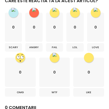
CARE ESTE REACTIA TA LA ACEST ARTICOL?
0
0
0
0
0
SCARY
ANGRY
FAIL
LOL
LOVE
0
0
0
OMG
WTF
LIKE
0 COMENTARII