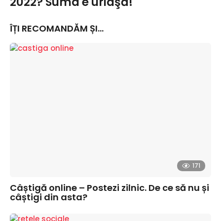
2022? Suma e uriaşă!
ÎȚI RECOMANDĂM ȘI...
171
Câștigă online – Postezi zilnic. De ce să nu și
câștigi din asta?