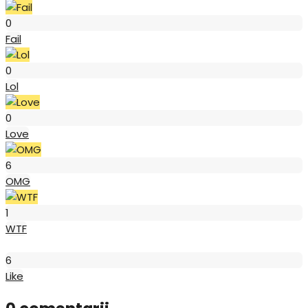
Fail
0
Fail
Lol
0
Lol
Love
0
Love
OMG
6
OMG
WTF
1
WTF
Like
6
Like