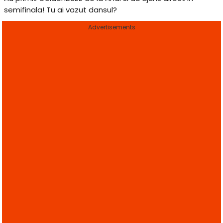
semifinala! Tu ai vazut dansul?
Advertisements