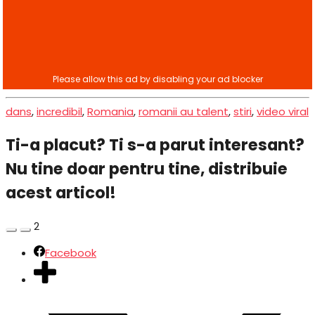
dans
,
incredibil
,
Romania
,
romanii au talent
,
stiri
,
video viral
Ti-a placut? Ti s-a parut interesant?
Nu tine doar pentru tine, distribuie
acest articol!
2
Facebook