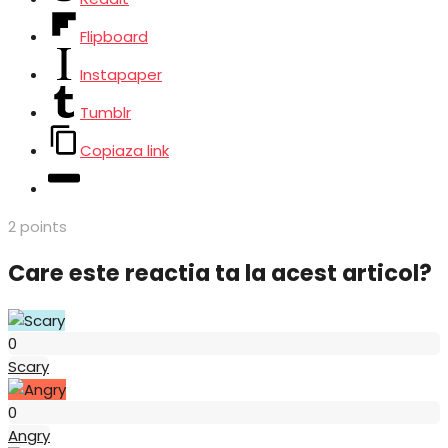
Flipboard
Instapaper
Tumblr
Copiaza link
2
points
Care este reactia ta la acest articol?
Scary
0
Scary
Angry
0
Angry