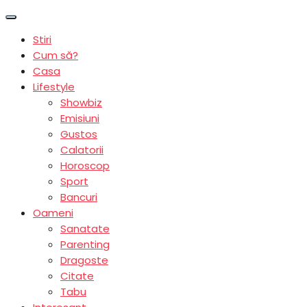
Stiri
Cum să?
Casa
Lifestyle
Showbiz
Emisiuni
Gustos
Calatorii
Horoscop
Sport
Bancuri
Oameni
Sanatate
Parenting
Dragoste
Citate
Tabu