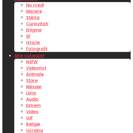
Nu cred!
Mistere
Stiinta
Curiozitati
Enigme
SF
Istorie
Fotografii
Alte categorii
NSFW
Video
Hot
Animale
Stare
Mesaje
Lista
Audio
Extrem
Video
GIF
Religie
Ucraina