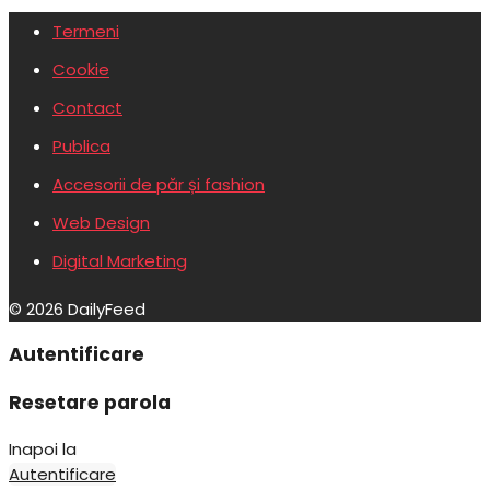
Termeni
Cookie
Contact
Publica
Accesorii de păr și fashion
Web Design
Digital Marketing
© 2026 DailyFeed
Autentificare
Resetare parola
Inapoi la
Autentificare