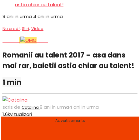
astia chiar au talent!
9 ani in urma
4 ani in urma
,
,
Nu cred!
Stiri
Video
Stiri
Like
OMG
Romanii au talent 2017 – asa dans
mai rar, baietii astia chiar au talent!
1 min
scris de
9 ani in urma
4 ani in urma
Catalina
1.6k
vizualizari
Advertisements