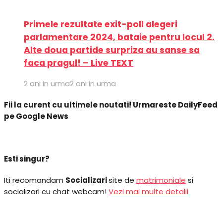
Primele rezultate exit-poll alegeri
parlamentare 2024, bataie pentru locul 2.
Alte doua partide surpriza au sanse sa
faca pragul! – Live TEXT
2 ani in urma
2 ani in urma
Fii la curent cu ultimele noutati! Urmareste DailyFeed
pe Google News
Esti singur?
Iti recomandam
Socializari
site de
matrimoniale
si
socializari cu chat webcam!
Vezi mai multe detalii