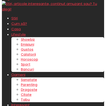
Stiri
Cum să?
Casa
Lifestyle
Showbiz
Emisiuni
Gustos
Calatorii
Horoscop
Sport
Bancuri
Oameni
Sanatate
Parenting
Dragoste
Citate
Tabu
Interesant