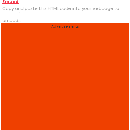
Embed
Copy and paste this HTML code into your webpage to
embed.
Advertisements