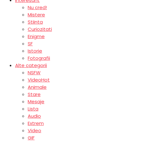
Interesant
Nu cred!
Mistere
Stiinta
Curiozitati
Enigme
SF
Istorie
Fotografii
Alte categorii
NSFW
Video
Hot
Animale
Stare
Mesaje
Lista
Audio
Extrem
Video
GIF