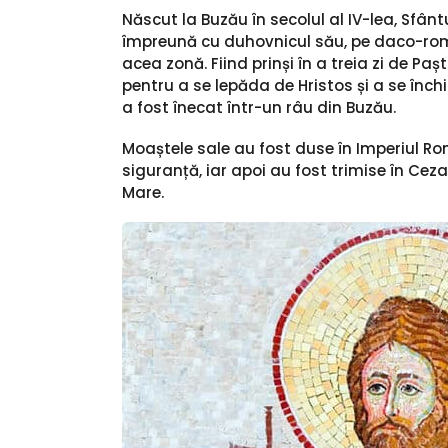
Născut la Buzău în secolul al IV-lea, Sfân
împreună cu duhovnicul său, pe daco-romani
acea zonă. Fiind prinși în a treia zi de Pașt
pentru a se lepăda de Hristos și a se înch
a fost înecat într-un râu din Buzău.
Moaștele sale au fost duse în Imperiul Roma
siguranță, iar apoi au fost trimise în Cez
Mare.