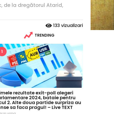
, de la dregătorul Atarid,
133
vizualizari
TRENDING
1
imele rezultate exit-poll alegeri
rlamentare 2024, bataie pentru
cul 2. Alte doua partide surpriza au
nse sa faca pragul! – Live TEXT
ni in urma
2