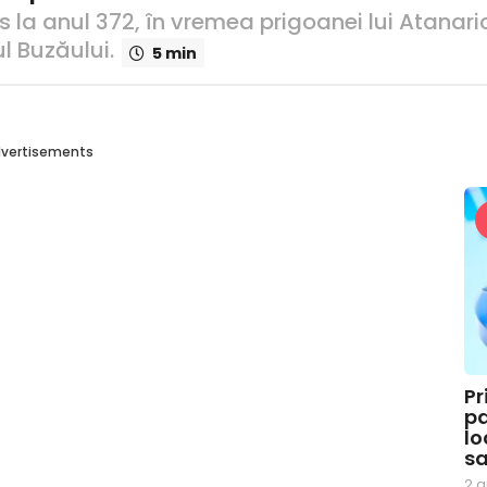
s la anul 372, în vremea prigoanei lui Atanaric
l Buzăului.
5 min
vertisements
Pr
pa
lo
sa
2 a