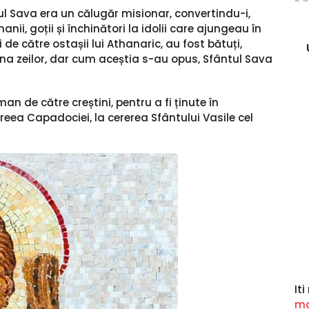
tul Sava era un călugăr misionar, convertindu-i,
i, goții și închinători la idolii care ajungeau în
i de către ostașii lui Athanaric, au fost bătuți,
ina zeilor, dar cum aceștia s-au opus, Sfântul Sava
n de către creștini, pentru a fi ținute în
areea Capadociei, la cererea Sfântului Vasile cel
It
ma