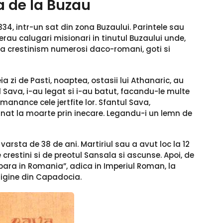
a de la Buzau
34, intr-un sat din zona Buzaului. Parintele sau
erau calugari misionari in tinutul Buzaului unde,
u la crestinism numerosi daco-romani, goti si
a zi de Pasti, noaptea, ostasii lui Athanaric, au
ul Sava, i-au legat si i-au batut, facandu-le multe
a manance cele jertfite lor. Sfantul Sava,
nat la moarte prin inecare. Legandu-i un lemn de
arsta de 38 de ani. Martiriul sau a avut loc la 12
e crestini si de preotul Sansala si ascunse. Apoi, de
arbara in Romania”, adica in Imperiul Roman, la
origine din Capadocia.