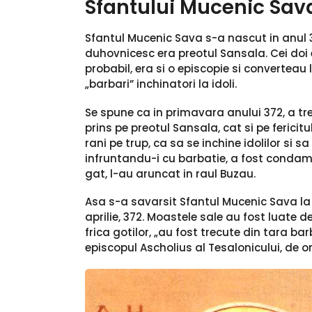
Sfantului Mucenic Sav
Sfantul Mucenic Sava s-a nascut in anul 3
duhovnicesc era preotul Sansala. Cei doi 
probabil, era si o episcopie si convertea
„barbari” inchinatori la idoli.
Se spune ca in primavara anului 372, a trei
prins pe preotul Sansala, cat si pe fericit
rani pe trup, ca sa se inchine idolilor si s
infruntandu-i cu barbatie, a fost condam
gat, l-au aruncat in raul Buzau.
Asa s-a savarsit Sfantul Mucenic Sava la v
aprilie, 372. Moastele sale au fost luate d
frica gotilor, „au fost trecute din tara b
episcopul Ascholius al Tesalonicului, de 