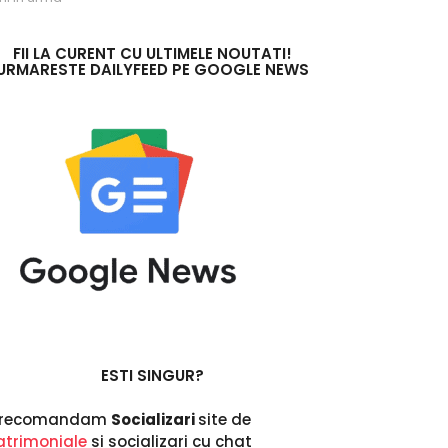
a
n
i
FII LA CURENT CU ULTIMELE NOUTATI!
URMARESTE DAILYFEED PE GOOGLE NEWS
i
n
u
r
m
a
ESTI SINGUR?
i recomandam
Socializari
site de
trimoniale
si socializari cu chat